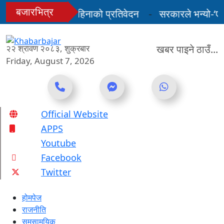
Skip
बजारभित्र
०८३ को अन्तिम तीन महिनाको प्रतिवेदन
सरकारले भन्यो-‘एलप
to
content
मा, शुल्कदर यस्तो छ...
२२ श्रावण २०८३, शुक्रबार
खबर पाइने ठाउँ...
Friday, August 7, 2026
Online News Portal
Official Website
APPS
Youtube
Facebook
Twitter
होमपेज
राजनीति
समसामयिक