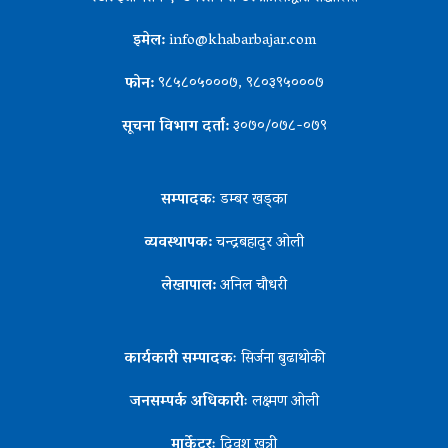
इमेल:
info@khabarbajar.com
फोन:
९८५८०५०००७, ९८०३९५०००७
सूचना विभाग दर्ता:
३०७०/०७८-०७९
सम्पादकः
डम्बर खड्का
व्यवस्थापक:
चन्द्रबहादुर ओली
लेखापाल:
अनिल चौधरी
कार्यकारी सम्पादकः
सिर्जना बुढाथोकी
जनसम्पर्क अधिकारीः
लक्ष्मण ओली
मार्केटरः
दिवश खत्री