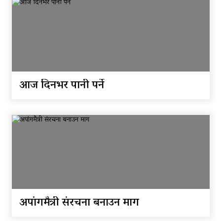
घरधुरी स्थानान्तरण
पाँच लाख घुससहित कर अधिकृत
रंगेहात पक्राऊ
आज दिनभर पानी पर्ने
अपांगमैत्री संरचना बनाउन माग