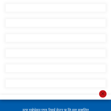
स्टार इन्नोभेसन एण्ड रिसर्च सेन्टर प्रा.लि.द्वारा सञ्चालित