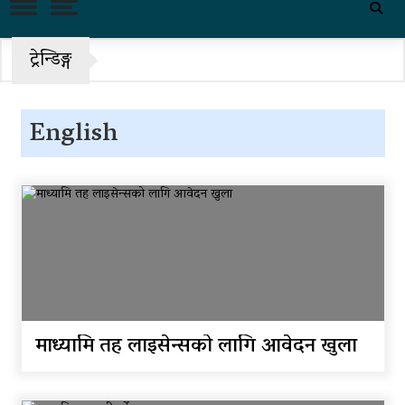
पहिरो र बाढीका कारण देशका
विभिन्न राजमार्ग अवरुद्ध
ट्रेन्डिङ्ग
‘नागढुंगा-सिस्नेखोला सुरुङमार्ग’
सञ्चालनमा, शुल्कदर यस्तो छ…
English
पुन: एमाले-नेकपा सहकार्यमा,
प्रदेशको भागबण्डा यस्तो छ…
आठ लाख २१ हजार घुससहित
सिँचाइ डिभिजन सर्लाहीका प्रमुख र
अधिकृत पक्राउ
घरमाथि पहिरो खस्दा ३ वर्षीय
बालकको मृत्यु, दुई घाइते
माध्यामि तह लाइसेन्सको लागि आवेदन खुला
घरमाथिबाट पहिरो खसेपछि १३