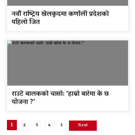
नवाैं राष्ट्रिय खेलकुदमा कर्णाली प्रदेशकाे
पहिलो जित
राउटे बालकको चासो: ‘हाम्रो बारेमा के छ
योजना ?’
Posts
1
2
3
4
5
Next
pagination