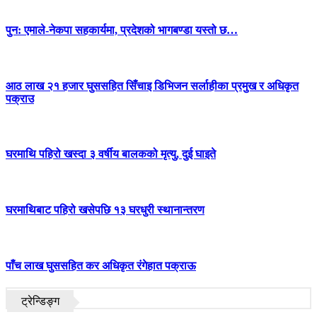
पुन: एमाले-नेकपा सहकार्यमा, प्रदेशको भागबण्डा यस्तो छ…
आठ लाख २१ हजार घुससहित सिँचाइ डिभिजन सर्लाहीका प्रमुख र अधिकृत
पक्राउ
घरमाथि पहिरो खस्दा ३ वर्षीय बालकको मृत्यु, दुई घाइते
घरमाथिबाट पहिरो खसेपछि १३ घरधुरी स्थानान्तरण
पाँच लाख घुससहित कर अधिकृत रंगेहात पक्राऊ
ट्रेन्डिङ्ग