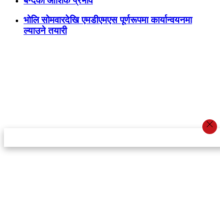
बन्दको आंशिक प्रभाव
भोलि सोमवारदेखि एमडीएमएस पूर्णरूपमा कार्यान्वयनमा
ल्याउने तयारी
स्टार इन्नोभेसन एण्ड रिसर्च सेन्टर प्रा.लि.द्वारा सञ्चालित
इमेल:
info@khabarbajar.com
फोन:
९८५८०५०००७, ९८०३९५०००७
सूचना विभाग दर्ता:
३०७०/०७८-०७९