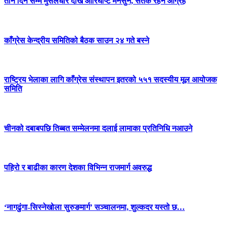
तीन दिन सम्म मुसलधारे देखि आरिघोप्टे मनसुन, सतर्क रहन आग्रह
काँग्रेस केन्द्रीय समितिको बैठक साउन २४ गते बस्ने
राष्ट्रिय भेलाका लागि काँग्रेस संस्थापन इतरको ५५१ सदस्यीय मूल आयोजक
समिति
चीनको दबाबपछि तिब्बत सम्मेलनमा दलाई लामाका प्रतिनिधि नआउने
पहिरो र बाढीका कारण देशका विभिन्न राजमार्ग अवरुद्ध
‘नागढुंगा-सिस्नेखोला सुरुङमार्ग’ सञ्चालनमा, शुल्कदर यस्तो छ…