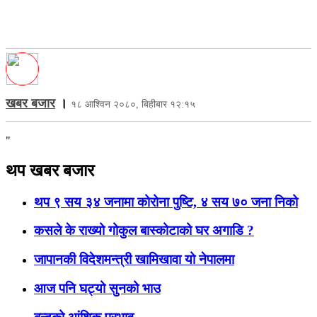
खबर बजार
।
१८ आश्विन २०८०, बिहीबार १२:१५
"
थप खबर बजार
थप ९ सय ३४ जनामा कोरोना पुष्टि, ४ सय ७० जना निको
कसले के राख्यो गोकुल बास्कोटाको घर अगाडि ?
जापानकी विदेशमन्त्री खामिखावा यो नेपालमा
आज पनि घट्यो सुनको भाउ