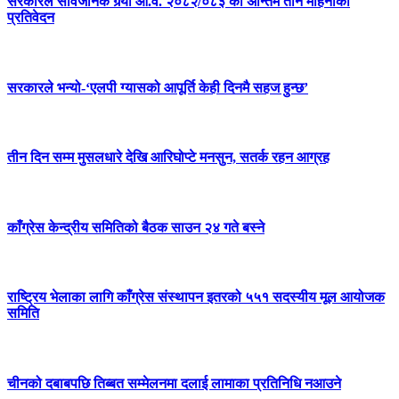
सरकारले सार्वजनिक गर्‍यो आ.व. २०८२/०८३ को अन्तिम तीन महिनाको
प्रतिवेदन
सरकारले भन्यो-‘एलपी ग्यासको आपूर्ति केही दिनमै सहज हुन्छ’
तीन दिन सम्म मुसलधारे देखि आरिघोप्टे मनसुन, सतर्क रहन आग्रह
काँग्रेस केन्द्रीय समितिको बैठक साउन २४ गते बस्ने
राष्ट्रिय भेलाका लागि काँग्रेस संस्थापन इतरको ५५१ सदस्यीय मूल आयोजक
समिति
चीनको दबाबपछि तिब्बत सम्मेलनमा दलाई लामाका प्रतिनिधि नआउने