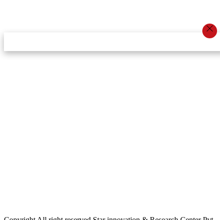
स्टार इन्नोभेसन एण्ड रिसर्च सेन्टर प्रा.लि.द्वारा सञ्चालित
इमेल:
info@khabarbajar.com
फोन:
९८५८०५०००७, ९८०३९५०००७
सूचना विभाग दर्ता:
३०७०/०७८-०७९
सम्पादकः
डम्बर खड्का
व्यवस्थापक:
चन्द्रबहादुर ओली
लेखापाल:
अनिल चौधरी
कार्यकारी सम्पादकः
सिर्जना बुढाथोकी
जनसम्पर्क अधिकारीः
लक्ष्मण ओली
मार्केटरः
दिवश खत्री
Copyright All right reserved Star innovation & Research Center Pvt