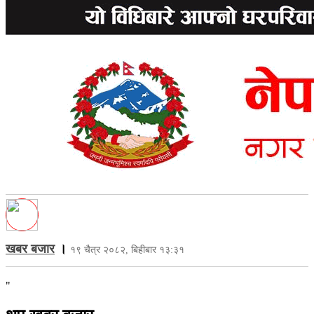
खबर बजार
।
१९ चैत्र २०८२, बिहीबार १३:३१
"