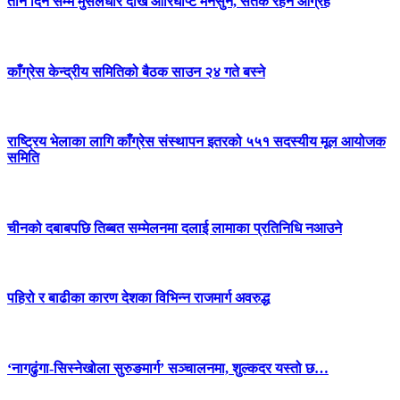
तीन दिन सम्म मुसलधारे देखि आरिघोप्टे मनसुन, सतर्क रहन आग्रह
काँग्रेस केन्द्रीय समितिको बैठक साउन २४ गते बस्ने
राष्ट्रिय भेलाका लागि काँग्रेस संस्थापन इतरको ५५१ सदस्यीय मूल आयोजक
समिति
चीनको दबाबपछि तिब्बत सम्मेलनमा दलाई लामाका प्रतिनिधि नआउने
पहिरो र बाढीका कारण देशका विभिन्न राजमार्ग अवरुद्ध
‘नागढुंगा-सिस्नेखोला सुरुङमार्ग’ सञ्चालनमा, शुल्कदर यस्तो छ…