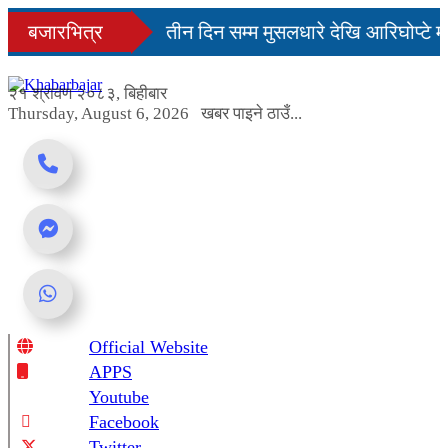
Skip
िनमै सहज हुन्छ’
बजारभित्र
तीन दिन सम्म मुसलधारे देखि आरिघोप्टे म
to
content
डा यस्तो छ...
२१ श्रावण २०८३, बिहीबार
Thursday, August 6, 2026
खबर पाइने ठाउँ...
Official Website
Online News Portal
APPS
Youtube
Facebook
Twitter