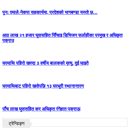
पुन: एमाले-नेकपा सहकार्यमा, प्रदेशको भागबण्डा यस्तो छ…
आठ लाख २१ हजार घुससहित सिँचाइ डिभिजन सर्लाहीका प्रमुख र अधिकृत
पक्राउ
घरमाथि पहिरो खस्दा ३ वर्षीय बालकको मृत्यु, दुई घाइते
घरमाथिबाट पहिरो खसेपछि १३ घरधुरी स्थानान्तरण
पाँच लाख घुससहित कर अधिकृत रंगेहात पक्राऊ
ट्रेन्डिङ्ग