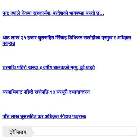
पुन: एमाले-नेकपा सहकार्यमा, प्रदेशको भागबण्डा यस्तो छ…
आठ लाख २१ हजार घुससहित सिँचाइ डिभिजन सर्लाहीका प्रमुख र अधिकृत
पक्राउ
घरमाथि पहिरो खस्दा ३ वर्षीय बालकको मृत्यु, दुई घाइते
घरमाथिबाट पहिरो खसेपछि १३ घरधुरी स्थानान्तरण
पाँच लाख घुससहित कर अधिकृत रंगेहात पक्राऊ
ट्रेन्डिङ्ग