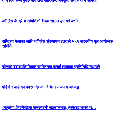
तीन दिन सम्म मुसलधारे देखि आरिघोप्टे मनसुन, सतर्क रहन आग्रह
काँग्रेस केन्द्रीय समितिको बैठक साउन २४ गते बस्ने
राष्ट्रिय भेलाका लागि काँग्रेस संस्थापन इतरको ५५१ सदस्यीय मूल आयोजक
समिति
चीनको दबाबपछि तिब्बत सम्मेलनमा दलाई लामाका प्रतिनिधि नआउने
पहिरो र बाढीका कारण देशका विभिन्न राजमार्ग अवरुद्ध
‘नागढुंगा-सिस्नेखोला सुरुङमार्ग’ सञ्चालनमा, शुल्कदर यस्तो छ…