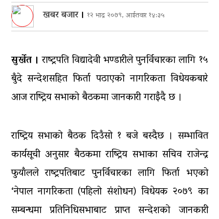
खबर बजार
।
‘नागढुंगा-सिस्नेखोला सुरुङमार्ग’
१२ भाद्र २०७९, आईतवार १४:३५
सञ्चालनमा, शुल्कदर यस्तो छ…
पुन: एमाले-नेकपा सहकार्यमा, प्रदेशको
सुर्खेत ।
राष्ट्रपति विद्यादेवी भण्डारीले पुनर्विचारका लागि १५
भागबण्डा यस्तो छ…
बुँदे सन्देशसहित फिर्ता पठाएको नागरिकता विधेयकबारे
आठ लाख २१ हजार घुससहित सिँचाइ
डिभिजन सर्लाहीका प्रमुख र अधिकृत
आज राष्ट्रिय सभाको बैठकमा जानकारी गराइँदै छ ।
पक्राउ
घरमाथि पहिरो खस्दा ३ वर्षीय बालकको
राष्ट्रिय सभाको बैठक दिउँसो १ बजे बस्दैछ । सम्भावित
मृत्यु, दुई घाइते
कार्यसूची अनुसार बैठकमा राष्ट्रिय सभाका सचिव राजेन्द्र
फुयाँलले राष्ट्रपतिबाट पुनर्विचारका लागि फिर्ता भएको
‘नेपाल नागरिकता (पहिलो संशोधन) विधेयक २०७९ का
सम्बन्धमा प्रतिनिधिसभाबाट प्राप्त सन्देशको जानकारी