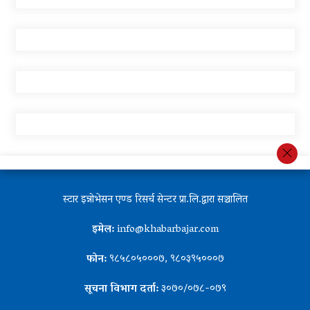
स्टार इन्नोभेसन एण्ड रिसर्च सेन्टर प्रा.लि.द्वारा सञ्चालित
इमेल:
info@khabarbajar.com
फोन:
९८५८०५०००७, ९८०३९५०००७
सूचना विभाग दर्ता:
३०७०/०७८-०७९