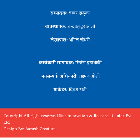
सम्पादकः
डम्बर खड्का
व्यवस्थापक:
चन्द्रबहादुर ओली
लेखापाल:
अनिल चौधरी
कार्यकारी सम्पादकः
सिर्जना बुढाथोकी
जनसम्पर्क अधिकारीः
लक्ष्मण ओली
मार्केटरः
दिवश खत्री
Copyright All right reserved Star innovation & Research Center Pvt
Ltd
Design By:
Aarush Creation