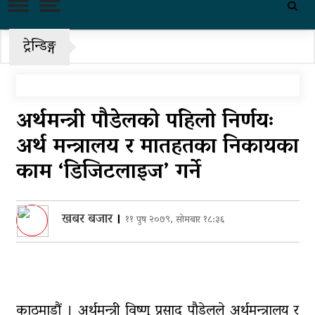
काँग्रेस केन्द्रीय समितिको बैठक साउन
२४ गते बस्ने
ट्रेन्डिङ्ग
राष्ट्रिय भेलाका लागि काँग्रेस संस्थापन
इतरको ५५१ सदस्यीय मूल आयोजक
समिति
अर्थमन्त्री पौडेलको पहिलो निर्णयः
चीनको दबाबपछि तिब्बत सम्मेलनमा
दलाई लामाका प्रतिनिधि नआउने
अर्थ मन्त्रालय र मातहतका निकायका
काम ‘डिजिटलाइज’ गर्ने
पहिरो र बाढीका कारण देशका विभिन्न
राजमार्ग अवरुद्ध
‘नागढुंगा-सिस्नेखोला सुरुङमार्ग’
खबर बजार
।
११ पुष २०७९, सोमबार १८:३६
सञ्चालनमा, शुल्कदर यस्तो छ…
पुन: एमाले-नेकपा सहकार्यमा, प्रदेशको
भागबण्डा यस्तो छ…
काठमाडौं । अर्थमन्त्री विष्णु प्रसाद पौडेलले अर्थमन्त्रालय र
आठ लाख २१ हजार घुससहित सिँचाइ