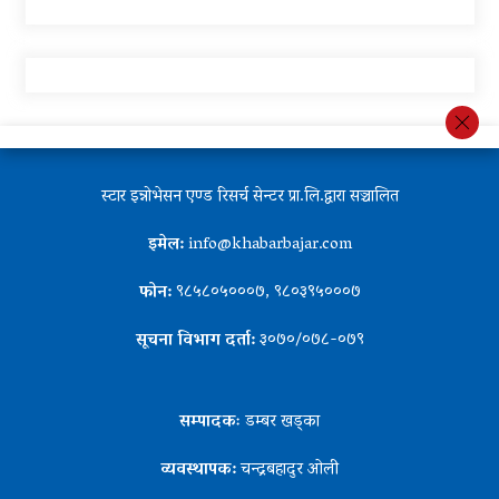
स्टार इन्नोभेसन एण्ड रिसर्च सेन्टर प्रा.लि.द्वारा सञ्चालित
इमेल:
info@khabarbajar.com
फोन:
९८५८०५०००७, ९८०३९५०००७
सूचना विभाग दर्ता:
३०७०/०७८-०७९
सम्पादकः
डम्बर खड्का
व्यवस्थापक:
चन्द्रबहादुर ओली