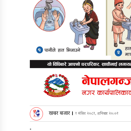
खबर बजार
।
१ मंसिर २०८१, शनिबार २०:०१
"