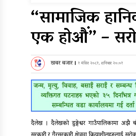
सम्मेलनमा दलाई लामाका
“सामाजिक हानिका
प्रतिनिधि नआउने
पुन: एमाले-नेकपा सहकार्यम
एक होऔं” – सर
प्रदेशको भागबण्डा यस्तो छ
खबर बजार
।
१ मंसिर २०८१, शनिबार २०:०१
दैलेख । दैलेखको डुङ्गेश्वर गाउँपालिकामा अझै
सरकारी र गैरसरकारी क्षेत्रमा क्रियाशीलहरूलाई सर