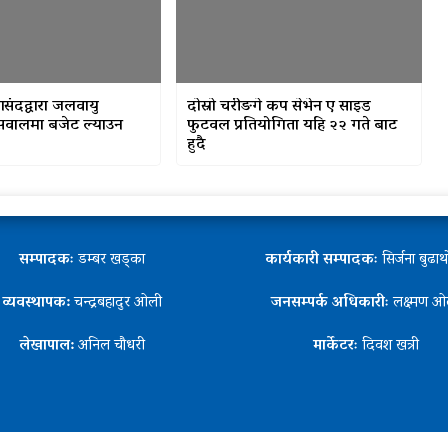
ासंदद्वारा जलवायु
दोस्रो चरीङगे कप सेभेन ए साइड
 सवालमा बजेट ल्याउन
फुटवल प्रतियोगिता यहि २२ गते बाट
हुदै
सम्पादकः
डम्बर खड्का
कार्यकारी सम्पादकः
सिर्जना बुढा
व्यवस्थापक:
चन्द्रबहादुर ओली
जनसम्पर्क अधिकारीः
लक्ष्मण ओ
लेखापाल:
अनिल चौधरी
मार्केटरः
दिवश खत्री