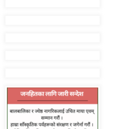
सुरुङमार्ग’ सञ्चालनमा,
शुल्कदर यस्तो छ…
घरमाथि पहिरो खस्दा ३ वर्षीय
बालकको मृत्यु, दुई घाइते