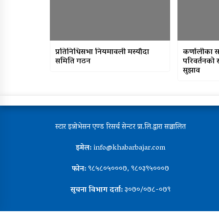
प्रतिनिधिसभा नियमावली मस्यौदा
कर्णालीका स
समिति गठन
परिवर्तनको
सुझाव
स्टार इन्नोभेसन एण्ड रिसर्च सेन्टर प्रा.लि.द्वारा सञ्चालित
इमेल:
info@khabarbajar.com
फोन:
९८५८०५०००७, ९८०३९५०००७
सूचना विभाग दर्ता:
३०७०/०७८-०७९