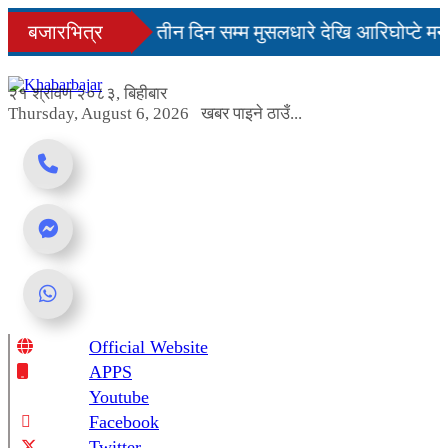
Skip
नमै सहज हुन्छ’
बजारभित्र
तीन दिन सम्म मुसलधारे देखि आरिघोप्टे मन
to
content
ा यस्तो छ...
२१ श्रावण २०८३, बिहीबार
Thursday, August 6, 2026
खबर पाइने ठाउँ...
Official Website
Online News Portal
APPS
Youtube
Facebook
Twitter