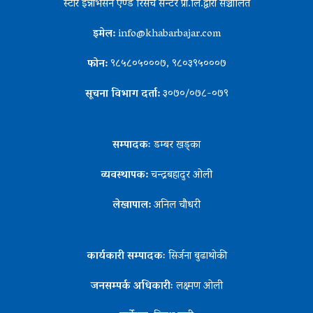
स्टार इन्नोभेसन एण्ड रिसर्च सेन्टर प्रा.लि.द्वारा सञ्चालित
इमेल:
info@khabarbajar.com
फोन:
९८५८०५०००७, ९८०३९५०००७
सूचना विभाग दर्ता:
३०७०/०७८-०७९
सम्पादकः
डम्बर खड्का
व्यवस्थापक:
चन्द्रबहादुर ओली
लेखापाल:
अनिल चौधरी
कार्यकारी सम्पादकः
सिर्जना बुढाथोकी
जनसम्पर्क अधिकारीः
लक्ष्मण ओली