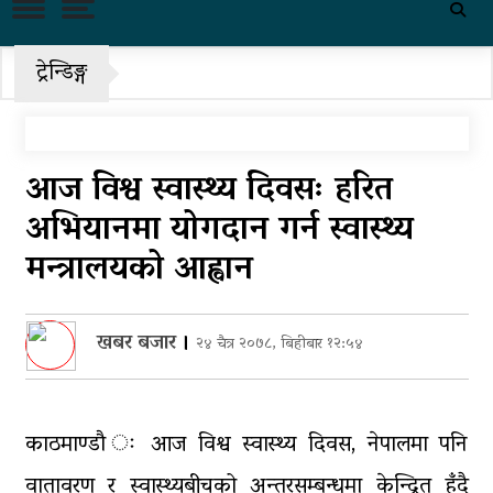
पहिरो र बाढीका कारण देशका विभिन्न
राजमार्ग अवरुद्ध
ट्रेन्डिङ्ग
‘नागढुंगा-सिस्नेखोला सुरुङमार्ग’
सञ्चालनमा, शुल्कदर यस्तो छ…
पुन: एमाले-नेकपा सहकार्यमा, प्रदेशको
आज विश्व स्वास्थ्य दिवसः हरित
भागबण्डा यस्तो छ…
अभियानमा योगदान गर्न स्वास्थ्य
आठ लाख २१ हजार घुससहित सिँचाइ
मन्त्रालयको आह्वान
डिभिजन सर्लाहीका प्रमुख र अधिकृत
पक्राउ
खबर बजार
।
२४ चैत्र २०७८, बिहीबार १२:५४
घरमाथि पहिरो खस्दा ३ वर्षीय बालकको
मृत्यु, दुई घाइते
घरमाथिबाट पहिरो खसेपछि १३ घरधुरी
काठमाण्डौ ः आज विश्व स्वास्थ्य दिवस, नेपालमा पनि
स्थानान्तरण
वातावरण र स्वास्थ्यबीचको अन्तरसम्बन्धमा केन्द्रित हुँदै