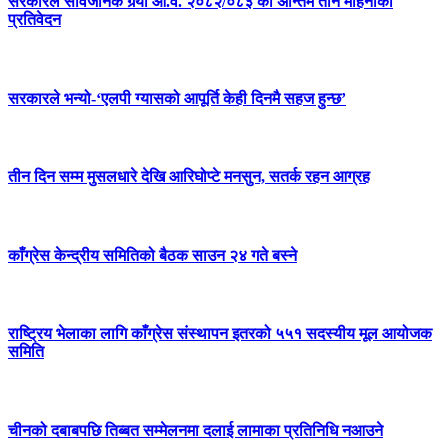
सरकारले सार्वजनिक गर्‍यो आ.व. २०८२/०८३ को अन्तिम तीन महिनाको
प्रतिवेदन
सरकारले भन्यो-‘एलपी ग्यासको आपूर्ति केही दिनमै सहज हुन्छ’
तीन दिन सम्म मुसलधारे देखि आरिघोप्टे मनसुन, सतर्क रहन आग्रह
काँग्रेस केन्द्रीय समितिको बैठक साउन २४ गते बस्ने
राष्ट्रिय भेलाका लागि काँग्रेस संस्थापन इतरको ५५१ सदस्यीय मूल आयोजक
समिति
चीनको दबाबपछि तिब्बत सम्मेलनमा दलाई लामाका प्रतिनिधि नआउने