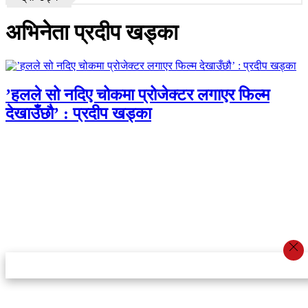
अभिनेता प्रदीप खड्का
’हलले सो नदिए चोकमा प्रोजेक्टर लगाएर फिल्म
देखाउँछौ’ : प्रदीप खड्का
स्टार इन्नोभेसन एण्ड रिसर्च सेन्टर प्रा.लि.द्वारा सञ्चालित