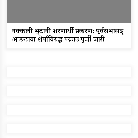
डिभिजन सर्लाहीका प्रमुख र अधिकृत
पक्राउ
घरमाथि पहिरो खस्दा ३ वर्षीय बालकको
नक्कली भुटानी शरणार्थी प्रकरण: पूर्वसभासद्
मृत्यु, दुई घाइते
आङटावा शेर्पाविरुद्ध पक्राउ पुर्जी जारी
घरमाथिबाट पहिरो खसेपछि १३ घरधुरी
स्थानान्तरण
पाँच लाख घुससहित कर अधिकृत
रंगेहात पक्राऊ