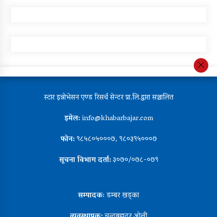
स्टार इन्नोभेसन एण्ड रिसर्च सेन्टर प्रा.लि.द्वारा सञ्चालित
इमेल:
info@khabarbajar.com
फोन:
९८५८०५०००७, ९८०३९५०००७
सूचना विभाग दर्ता:
३०७०/०७८-०७९
सम्पादकः
डम्बर खड्का
व्यवस्थापक:
चन्द्रबहादुर ओली