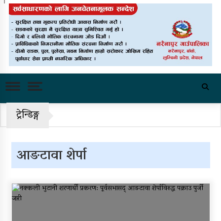
काँग्रेस केन्द्रीय समितिको बैठक साउन
२४ गते बस्ने
राष्ट्रिय भेलाका लागि काँग्रेस संस्थापन
इतरको ५५१ सदस्यीय मूल आयोजक
समिति
चीनको दबाबपछि तिब्बत सम्मेलनमा
दलाई लामाका प्रतिनिधि नआउने
ट्रेन्डिङ्ग
पहिरो र बाढीका कारण देशका विभिन्न
राजमार्ग अवरुद्ध
‘नागढुंगा-सिस्नेखोला सुरुङमार्ग’
आङटावा शेर्पा
सञ्चालनमा, शुल्कदर यस्तो छ…
पुन: एमाले-नेकपा सहकार्यमा, प्रदेशको
भागबण्डा यस्तो छ…
आठ लाख २१ हजार घुससहित सिँचाइ