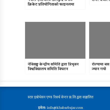
नेपाल एशियाली खेलकुद छनोट
शेयर बजार आ
क्रिकेट प्रतियोगिताको फाइनलमा
नेविसङ्घ केन्द्रीय समिति द्वारा त्रिभुवन
राेल्पामा बस
विश्वविद्यालय समिति विघटन
ज्यान गयो
स्टार इन्नोभेसन एण्ड रिसर्च सेन्टर प्रा.लि.द्वारा सञ्चालित
इमेल:
info@khabarbajar.com