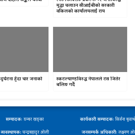
ज दोहोरो अङ्कले घट्यो
स्पट फिक्सिङ प्रकरण: १२ जनाविरुद्ध
मुद्धा चलाउन सीआईबीको सरकारी
वकिलको कार्यालयलाई राय
 दुर्घटना हुँदा चार जनाको
स्कटल्याण्डविरुद्ध नेपालले टस जितेर
बलिङ गर्दै
सम्पादकः
डम्बर खड्का
कार्यकारी सम्पादकः
सिर्जना बुढा
व्यवस्थापक:
चन्द्रबहादुर ओली
जनसम्पर्क अधिकारीः
लक्ष्मण ओ