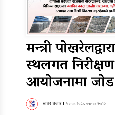
सम्मेलनमा दलाई लामाका
प्रतिनिधि नआउने
पुन: एमाले-नेकपा सहकार्यम
प्रदेशको भागबण्डा यस्तो छ
मन्त्री पोखरेलद्व
स्थलगत निरीक्षण,
आयोजनामा जोड
खबर बजार
।
२ असार २०८३, मंगलवार २०:१७