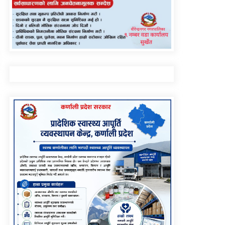
सुरुङमार्ग’ सञ्चालनमा,
शुल्कदर यस्तो छ…
घरमाथि पहिरो खस्दा ३ वर्षीय
बालकको मृत्यु, दुई घाइते