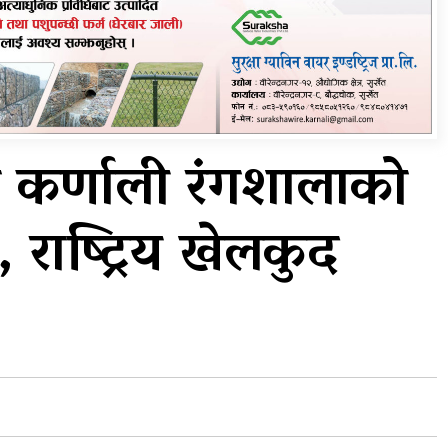
विभिन्न राजमार्ग अवरुद्ध
ा,
आठ लाख २१ हजार घुससहित
…
सिँचाइ डिभिजन सर्लाहीका
प्रमुख र अधिकृत पक्राउ
ारा कर्णाली रंगशालाको
 राष्ट्रिय खेलकुद