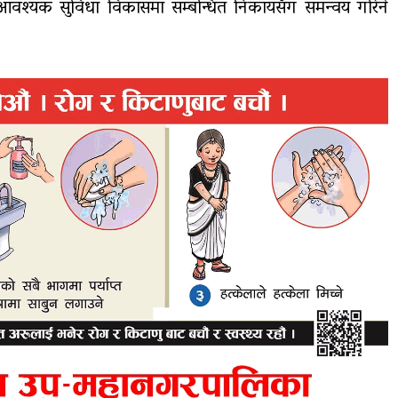
र्न आवश्यक सुविधा विकासमा सम्बन्धित निकायसँग समन्वय गरिने