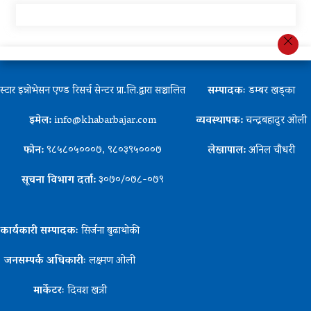
स्टार इन्नोभेसन एण्ड रिसर्च सेन्टर प्रा.लि.द्वारा सञ्चालित
सम्पादकः
डम्बर खड्का
इमेल:
info@khabarbajar.com
व्यवस्थापक:
चन्द्रबहादुर ओली
फोन:
९८५८०५०००७, ९८०३९५०००७
लेखापाल:
अनिल चौधरी
सूचना विभाग दर्ता:
३०७०/०७८-०७९
कार्यकारी सम्पादकः
सिर्जना बुढाथोकी
जनसम्पर्क अधिकारीः
लक्ष्मण ओली
मार्केटरः
दिवश खत्री