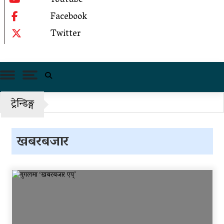
Youtube
Facebook
काँग्रेस केन्द्रीय समितिको बैठक साउन २४ गते बस्ने
Twitter
राष्ट्रिय भेलाका लागि काँग्रेस संस्थापन इतरको ५५१
सदस्यीय मूल आयोजक समिति
चीनको दबाबपछि तिब्बत सम्मेलनमा दलाई लामाका
प्रतिनिधि नआउने
पहिरो र बाढीका कारण देशका विभिन्न राजमार्ग अवरुद्ध
ट्रेन्डिङ्ग
‘नागढुंगा-सिस्नेखोला सुरुङमार्ग’ सञ्चालनमा, शुल्कदर
यस्तो छ…
खबरबजार
पुन: एमाले-नेकपा सहकार्यमा, प्रदेशको भागबण्डा
यस्तो छ…
आठ लाख २१ हजार घुससहित सिँचाइ डिभिजन
सर्लाहीका प्रमुख र अधिकृत पक्राउ
घरमाथि पहिरो खस्दा ३ वर्षीय बालकको मृत्यु, दुई