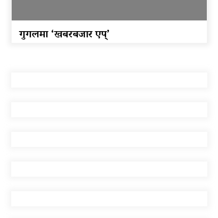
घाइते
घरमाथिबाट पहिरो खसेपछि १३ घरधुरी स्थानान्तरण
गुगलमा ‘खबरबजार एप्’
पाँच लाख घुससहित कर अधिकृत रंगेहात पक्राऊ