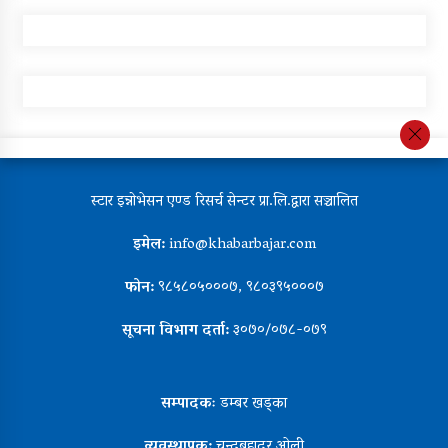
स्टार इन्नोभेसन एण्ड रिसर्च सेन्टर प्रा.लि.द्वारा सञ्चालित
इमेल:
info@khabarbajar.com
फोन:
९८५८०५०००७, ९८०३९५०००७
सूचना विभाग दर्ता:
३०७०/०७८-०७९
सम्पादकः
डम्बर खड्का
व्यवस्थापक:
चन्द्रबहादुर ओली