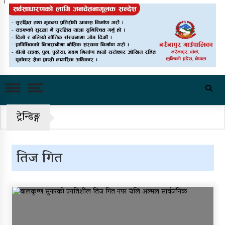
राष्ट्रिय भेलाका लागि काँग्रेस संस्थापन
इतरको ५५१ सदस्यीय मूल आयोजक
समिति
चीनको दबाबपछि तिब्बत सम्मेलनमा
दलाई लामाका प्रतिनिधि नआउने
पहिरो र बाढीका कारण देशका विभिन्न
ट्रेन्डिङ्ग
राजमार्ग अवरुद्ध
‘नागढुंगा-सिस्नेखोला सुरुङमार्ग’
तिज गित
सञ्चालनमा, शुल्कदर यस्तो छ…
पुन: एमाले-नेकपा सहकार्यमा, प्रदेशको
भागबण्डा यस्तो छ…
आठ लाख २१ हजार घुससहित सिँचाइ