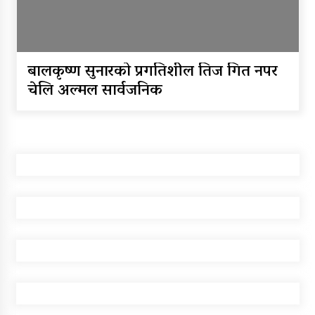
डिभिजन सर्लाहीका प्रमुख र अधिकृत
पक्राउ
घरमाथि पहिरो खस्दा ३ वर्षीय बालकको
बालकृष्ण सुनारको प्रगतिशील तिज गित नपर
मृत्यु, दुई घाइते
चेलि अल्मल सार्वजनिक
घरमाथिबाट पहिरो खसेपछि १३ घरधुरी
स्थानान्तरण
पाँच लाख घुससहित कर अधिकृत
रंगेहात पक्राऊ