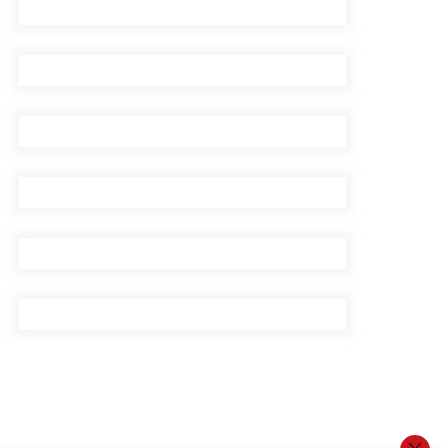
प्रदेशको भागबण्डा यस्तो छ…
घरमाथिबाट पहिरो खसेपछि १३
घरधुरी स्थानान्तरण