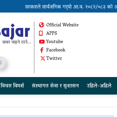
सरकारले सार्वजनिक गर्‍यो आ.व. २०८२/०८३ को अन्त
‘नागढुंगा-सिस्नेखोला सुरुङमार्ग’ सञ्चालनमा, शुल्कदर
Official Website
APPS
Youtube
खबर पाइने ठाउँ...
Facebook
सरकारले भन्यो-‘एलपी
Twitter
म
ग्यासको आपूर्ति केही दिनमै
सहज हुन्छ’
राष्ट्रिय भेलाका लागि काँग्रेस
विचार विमर्श
संस्थागत सेवा र सुशासन
उहिले-अहिले
संस्थापन इतरको ५५१
सदस्यीय मूल आयोजक
समिति
का
‘नागढुंगा-सिस्नेखोला