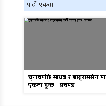
विभिन्न राजमार्ग अवरुद्ध
पार्टी एकता
आठ लाख २१ हजार घुससहि
सिँचाइ डिभिजन सर्लाहीका
प्रमुख र अधिकृत पक्राउ
चुनावपछि माधब र बाबुरामसँग पार्
एकता हुन्छ : प्रचण्ड