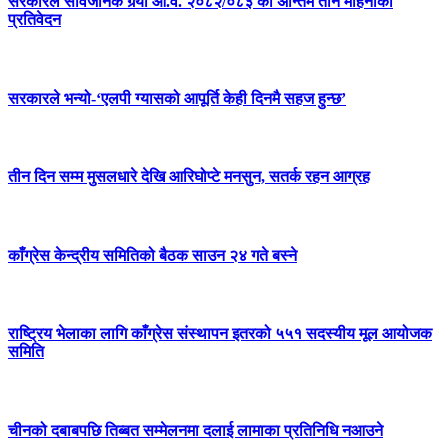
सरकारले सार्वजनिक गर्‍यो आ.व. २०८२/०८३ को अन्तिम तीन महिनाको
प्रतिवेदन
सरकारले भन्यो-‘एलपी ग्यासको आपूर्ति केही दिनमै सहज हुन्छ’
तीन दिन सम्म मुसलधारे देखि आरिघोप्टे मनसुन, सतर्क रहन आग्रह
काँग्रेस केन्द्रीय समितिको बैठक साउन २४ गते बस्ने
राष्ट्रिय भेलाका लागि काँग्रेस संस्थापन इतरको ५५१ सदस्यीय मूल आयोजक
समिति
चीनको दबाबपछि तिब्बत सम्मेलनमा दलाई लामाका प्रतिनिधि नआउने