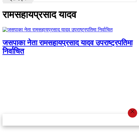
रामसहायप्रसाद यादव
जसपाका नेता रामसहायप्रसाद यादव उपराष्ट्रपतिमा
निर्वाचित
स्टार इन्नोभेसन एण्ड रिसर्च सेन्टर प्रा.लि.द्वारा सञ्चालित