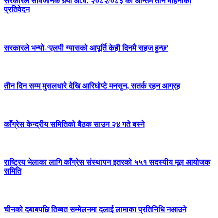
सरकारले सार्वजनिक गर्‍यो आ.व. २०८२/०८३ को अन्तिम तीन महिनाको
प्रतिवेदन
सरकारले भन्यो-‘एलपी ग्यासको आपूर्ति केही दिनमै सहज हुन्छ’
तीन दिन सम्म मुसलधारे देखि आरिघोप्टे मनसुन, सतर्क रहन आग्रह
काँग्रेस केन्द्रीय समितिको बैठक साउन २४ गते बस्ने
राष्ट्रिय भेलाका लागि काँग्रेस संस्थापन इतरको ५५१ सदस्यीय मूल आयोजक
समिति
चीनको दबाबपछि तिब्बत सम्मेलनमा दलाई लामाका प्रतिनिधि नआउने