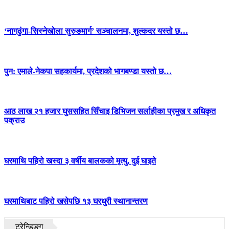
‘नागढुंगा-सिस्नेखोला सुरुङमार्ग’ सञ्चालनमा, शुल्कदर यस्तो छ…
पुन: एमाले-नेकपा सहकार्यमा, प्रदेशको भागबण्डा यस्तो छ…
आठ लाख २१ हजार घुससहित सिँचाइ डिभिजन सर्लाहीका प्रमुख र अधिकृत
पक्राउ
घरमाथि पहिरो खस्दा ३ वर्षीय बालकको मृत्यु, दुई घाइते
घरमाथिबाट पहिरो खसेपछि १३ घरधुरी स्थानान्तरण
ट्रेन्डिङ्ग