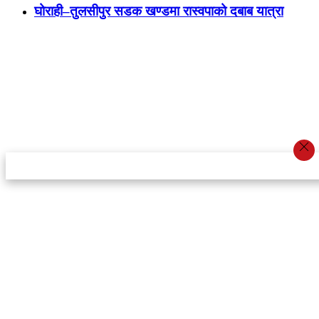
घोराही–तुलसीपुर सडक खण्डमा रास्वपाको दबाब यात्रा
स्टार इन्नोभेसन एण्ड रिसर्च सेन्टर प्रा.लि.द्वारा सञ्चालित
इमेल:
info@khabarbajar.com
फोन:
९८५८०५०००७, ९८०३९५०००७
सूचना विभाग दर्ता:
३०७०/०७८-०७९
सम्पादकः
डम्बर खड्का
व्यवस्थापक:
चन्द्रबहादुर ओली