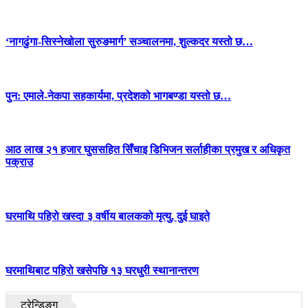
‘नागढुंगा-सिस्नेखोला सुरुङमार्ग’ सञ्चालनमा, शुल्कदर यस्तो छ…
पुन: एमाले-नेकपा सहकार्यमा, प्रदेशको भागबण्डा यस्तो छ…
आठ लाख २१ हजार घुससहित सिँचाइ डिभिजन सर्लाहीका प्रमुख र अधिकृत
पक्राउ
घरमाथि पहिरो खस्दा ३ वर्षीय बालकको मृत्यु, दुई घाइते
घरमाथिबाट पहिरो खसेपछि १३ घरधुरी स्थानान्तरण
ट्रेन्डिङ्ग