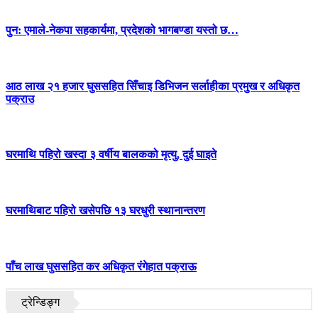
पुन: एमाले-नेकपा सहकार्यमा, प्रदेशको भागबण्डा यस्तो छ…
आठ लाख २१ हजार घुससहित सिँचाइ डिभिजन सर्लाहीका प्रमुख र अधिकृत
पक्राउ
घरमाथि पहिरो खस्दा ३ वर्षीय बालकको मृत्यु, दुई घाइते
घरमाथिबाट पहिरो खसेपछि १३ घरधुरी स्थानान्तरण
पाँच लाख घुससहित कर अधिकृत रंगेहात पक्राऊ
ट्रेन्डिङ्ग