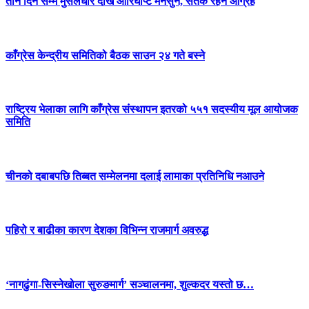
तीन दिन सम्म मुसलधारे देखि आरिघोप्टे मनसुन, सतर्क रहन आग्रह
काँग्रेस केन्द्रीय समितिको बैठक साउन २४ गते बस्ने
राष्ट्रिय भेलाका लागि काँग्रेस संस्थापन इतरको ५५१ सदस्यीय मूल आयोजक
समिति
चीनको दबाबपछि तिब्बत सम्मेलनमा दलाई लामाका प्रतिनिधि नआउने
पहिरो र बाढीका कारण देशका विभिन्न राजमार्ग अवरुद्ध
‘नागढुंगा-सिस्नेखोला सुरुङमार्ग’ सञ्चालनमा, शुल्कदर यस्तो छ…