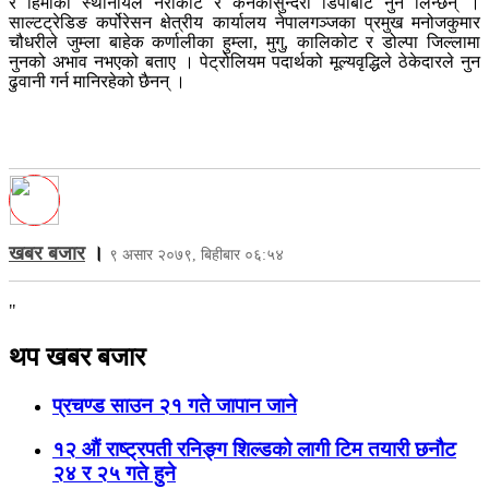
र हिमाका स्थानीयले नराकोट र कनकासुन्दरी डिपोबाट नुन लिन्छन् ।
साल्टट्रेडिङ कर्पोरेसन क्षेत्रीय कार्यालय नेपालगञ्जका प्रमुख मनोजकुमार
चौधरीले जुम्ला बाहेक कर्णालीका हुम्ला, मुगु, कालिकोट र डोल्पा जिल्लामा
नुनको अभाव नभएको बताए । पेट्रोलियम पदार्थको मूल्यवृद्धिले ठेकेदारले नुन
ढुवानी गर्न मानिरहेको छैनन् ।
खबर बजार
।
९ असार २०७९, बिहीबार ०६:५४
"
थप खबर बजार
प्रचण्ड साउन २१ गते जापान जाने
१२ औं राष्ट्रपती रनिङ्ग शिल्डको लागी टिम तयारी छनौट
२४ र २५ गते हुने