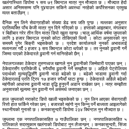
खलंगास्थित डिपोमा १ सय ७९ क्विन्टल मात्र नुन मौज्दात छ । मौज्दात हेर्दा
असार अन्तिमसम्म पनि पु¥याउन सकिने अवस्था नरहेको कर्पोरेसनका प्रमुख
मल्ल बताउँछन् ।
दैनिक नुन लिने सेवाग्राहीको संख्या डेढ सय जति पुग्छ । मल्लका अनुसार
प्रतिव्यक्ति पाँच केजी मात्र नुन दिने गरिएको छ । हप्ताको आइतबार, मंगलबार
र बिहीबार गरेर तीन दिन मात्र डिपो खुला रहन्छ ।चालु आर्थिक वर्षमा जुम्लाको
लागि ३ हजार क्विन्टल नुनको कोटा तोकिएको थियो । कोटा अनुसारको नुन
समयमै पुगेर बिक्री भइसकेको छ । प्रदेश कार्यालयले नुनको अभावलाई
मध्यनजर गर्दै २ हजार ३ सय क्विन्टल कोटा थपेको छ । तर नुनको ढुवानी गर्ने
जिम्मा पाएको ठेकेदारले ढुवानी गर्न मानिरहेको छैन् ।
नेपालगञ्जका ठेकेदार तुरुणध्वज खाणले नुन ढुवानीको जिम्मेवारी पाएका छन् ।
ठेकेदारसँग प्रतिकेजी ६ रुपैयाँमा ढुवानी गर्ने सम्झौता छ । अहिले पेट्रोलियम
पदार्थको मुल्यवृद्धिसँगै ढुवानी भाडा बढेको छ । बढेको भाडामा ढुवानी गर्दा
ठेकेदारलाई प्रति ट्रिप १७ हजार रुपैयाँ घाटा हुन्छ । ठेकेदारले अहिले बढेको
महंगीको आधारमा ढुवानी भाडा वृद्धि हुनुपर्ने अडान राखेका छन् । नत्र सम्झौता
अनुसारको मूल्यमा नुन ढुवानी गर्न असमर्थ जनाएका छन् ।
हाल जुम्लाको नराकोट डिपो खाली भइसकेको छ । नुन लिन आएका सेवाग्राही
रित्तो हात फर्किने गरेका छन् । बजारको महंगो नुन किन्नु पर्ने बाध्यता आइलागेको
स्थानीयको गुनासो छ । कनकासुन्दरी डिपोमा २३४ क्विन्टल नुन मौज्दात छ ।
जुम्लामा एक नगरपालिकासहित ७ गाउँपालिका छन् । नगरपालिकासहित ५
पालिकाले सदरमुकाम खलंगाको डिपोबाट नुन लैजान्छन् । कनकासुन्दरी, सिंजा