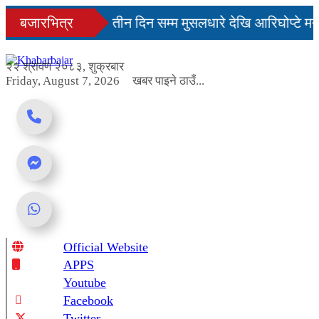
Skip
िनमै सहज हुन्छ’
बजारभित्र
तीन दिन सम्म मुसलधारे देखि आरिघोप्टे मन
to
content
डा यस्तो छ...
२२ श्रावण २०८३, शुक्रबार
Friday, August 7, 2026
खबर पाइने ठाउँ...
Official Website
Online News Portal
APPS
Youtube
Facebook
Twitter