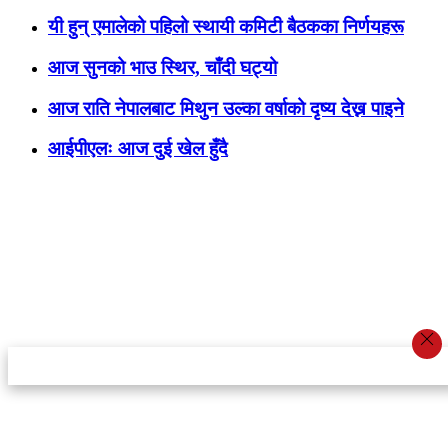
यी हुन् एमालेको पहिलो स्थायी कमिटी बैठकका निर्णयहरू
आज सुनको भाउ स्थिर, चाँदी घट्यो
आज राति नेपालबाट मिथुन उल्का वर्षाको दृष्य देख्न पाइने
आईपीएलः आज दुई खेल हुँदै
स्टार इन्नोभेसन एण्ड रिसर्च सेन्टर प्रा.लि.द्वारा सञ्चालित
इमेल:
info@khabarbajar.com