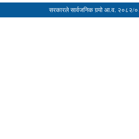
सरकारले सार्वजनिक गर्‍यो आ.व. २०८२/०८३ 
‘नागढुंगा-सिस्नेखोला सुरुङमार्ग’ सञ्चालनमा, 