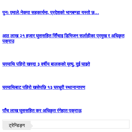
पुन: एमाले-नेकपा सहकार्यमा, प्रदेशको भागबण्डा यस्तो छ…
आठ लाख २१ हजार घुससहित सिँचाइ डिभिजन सर्लाहीका प्रमुख र अधिकृत
पक्राउ
घरमाथि पहिरो खस्दा ३ वर्षीय बालकको मृत्यु, दुई घाइते
घरमाथिबाट पहिरो खसेपछि १३ घरधुरी स्थानान्तरण
पाँच लाख घुससहित कर अधिकृत रंगेहात पक्राऊ
ट्रेन्डिङ्ग