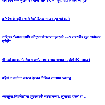
तीन दिन सम्म मुसलधारे देखि आरिघोप्टे मनसुन, सतर्क रहन आग्रह
काँग्रेस केन्द्रीय समितिको बैठक साउन २४ गते बस्ने
राष्ट्रिय भेलाका लागि काँग्रेस संस्थापन इतरको ५५१ सदस्यीय मूल आयोजक
समिति
चीनको दबाबपछि तिब्बत सम्मेलनमा दलाई लामाका प्रतिनिधि नआउने
पहिरो र बाढीका कारण देशका विभिन्न राजमार्ग अवरुद्ध
‘नागढुंगा-सिस्नेखोला सुरुङमार्ग’ सञ्चालनमा, शुल्कदर यस्तो छ…