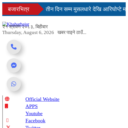
Skip
िनमै सहज हुन्छ’
बजारभित्र
तीन दिन सम्म मुसलधारे देखि आरिघोप्टे मन
to
content
ा यस्तो छ...
२१ श्रावण २०८३, बिहीबार
Thursday, August 6, 2026
खबर पाइने ठाउँ...
Official Website
Online News Portal
APPS
Youtube
Facebook
Twitter