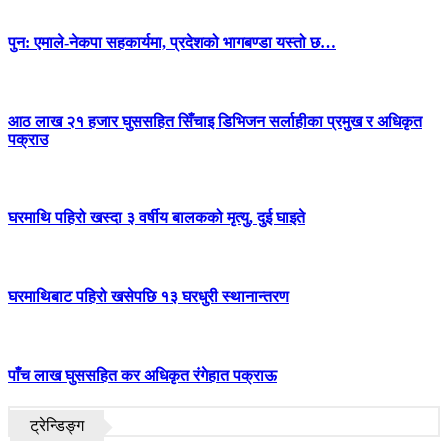
पुन: एमाले-नेकपा सहकार्यमा, प्रदेशको भागबण्डा यस्तो छ…
आठ लाख २१ हजार घुससहित सिँचाइ डिभिजन सर्लाहीका प्रमुख र अधिकृत
पक्राउ
घरमाथि पहिरो खस्दा ३ वर्षीय बालकको मृत्यु, दुई घाइते
घरमाथिबाट पहिरो खसेपछि १३ घरधुरी स्थानान्तरण
पाँच लाख घुससहित कर अधिकृत रंगेहात पक्राऊ
ट्रेन्डिङ्ग