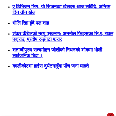
ए डिभिजन लिगः यो सिजनका खेलहरु आज सकिँदै, अन्तिम
दिन तीन खेल
भोलि रिहा हुंदै पल शाह
शंकर कँडेलको मृत्यु प्रकरण: अनमोल फिड्सका सि.ए. रावल
पक्राउ, प्रदीप रुङ्गटा फरार
शताब्दीपुरुष सत्यमोहन जोशीको निधनको शोकमा भोली
सार्वजनिक बिदा ।
कालीकोटमा हाईस दुर्घटनाहुँदा पाँच जना घाइते