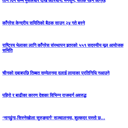
तीन दिन सम्म मुसलधारे देखि आरिघोप्टे मनसुन, सतर्क रहन आग्रह
काँग्रेस केन्द्रीय समितिको बैठक साउन २४ गते बस्ने
राष्ट्रिय भेलाका लागि काँग्रेस संस्थापन इतरको ५५१ सदस्यीय मूल आयोजक
समिति
चीनको दबाबपछि तिब्बत सम्मेलनमा दलाई लामाका प्रतिनिधि नआउने
पहिरो र बाढीका कारण देशका विभिन्न राजमार्ग अवरुद्ध
‘नागढुंगा-सिस्नेखोला सुरुङमार्ग’ सञ्चालनमा, शुल्कदर यस्तो छ…