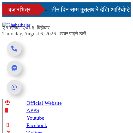
Skip
दिनमै सहज हुन्छ’
बजारभित्र
तीन दिन सम्म मुसलधारे देखि आरिघोप्टे 
to
content
्डा यस्तो छ...
२१ श्रावण २०८३, बिहीबार
Thursday, August 6, 2026
खबर पाइने ठाउँ...
Official Website
Online News Portal
APPS
Youtube
Facebook
Twitter