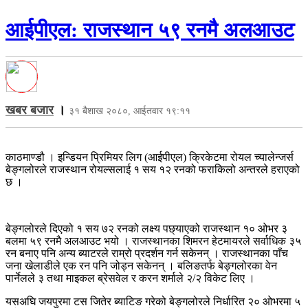
आईपीएल: राजस्थान ५९ रनमै अलआउट
खबर बजार
।
३१ बैशाख २०८०, आईतवार १९:११
काठमाण्डौ । इन्डियन प्रिमियर लिग (आईपीएल) क्रिकेटमा रोयल च्यालेन्जर्स
बेङ्गलोरले राजस्थान रोयल्सलाई १ सय १२ रनको फराकिलो अन्तरले हराएको
छ ।
बेङ्गलोरले दिएको १ सय ७२ रनको लक्ष्य पछ्याएको राजस्थान १० ओभर ३
बलमा ५९ रनमै अलआउट भयो । राजस्थानका शिमरन हेटमायरले सर्वाधिक ३५
रन बनाए पनि अन्य ब्याटरले राम्रो प्रदर्शन गर्न सकेनन् । राजस्थानका पाँच
जना खेलाडीले एक रन पनि जोड्न सकेनन् । बलिङतर्फ बेङ्गलोरका वेन
पार्नेलले ३ तथा माइकल ब्रेसवेल र करन शर्माले २/२ विकेट लिए ।
यसअघि जयपुरमा टस जितेर ब्याटिङ गरेको बेङ्गलोरले निर्धारित २० ओभरमा ५