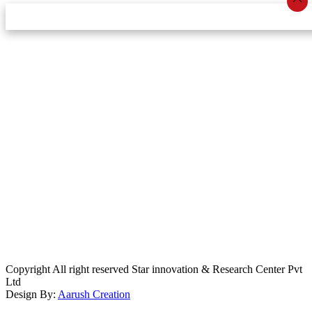
स्टार इन्नोभेसन एण्ड रिसर्च सेन्टर प्रा.लि.द्वारा सञ्चालित
इमेल:
info@khabarbajar.com
फोन:
९८५८०५०००७, ९८०३९५०००७
सूचना विभाग दर्ता:
३०७०/०७८-०७९
सम्पादकः
डम्बर खड्का
व्यवस्थापक:
चन्द्रबहादुर ओली
लेखापाल:
अनिल चौधरी
कार्यकारी सम्पादकः
सिर्जना बुढाथोकी
जनसम्पर्क अधिकारीः
लक्ष्मण ओली
मार्केटरः
दिवश खत्री
Copyright All right reserved Star innovation & Research Center Pvt
Ltd
Design By:
Aarush Creation