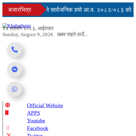
Skip
ृत्युु
बजारभित्र
सरकारले सार्वजनिक गर्‍यो आ.व. २०८२/०८३ को अन्
to
content
र्ग अवरुद्ध
२४ श्रावण २०८३, आईतवार
Sunday, August 9, 2026
खबर पाइने ठाउँ...
Official Website
Online News Portal
APPS
Youtube
Facebook
Twitter