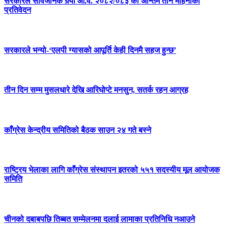
सरकारले सार्वजनिक गर्‍यो आ.व. २०८२/०८३ को अन्तिम तीन महिनाको
प्रतिवेदन
सरकारले भन्यो-‘एलपी ग्यासको आपूर्ति केही दिनमै सहज हुन्छ’
तीन दिन सम्म मुसलधारे देखि आरिघोप्टे मनसुन, सतर्क रहन आग्रह
काँग्रेस केन्द्रीय समितिको बैठक साउन २४ गते बस्ने
राष्ट्रिय भेलाका लागि काँग्रेस संस्थापन इतरको ५५१ सदस्यीय मूल आयोजक
समिति
चीनको दबाबपछि तिब्बत सम्मेलनमा दलाई लामाका प्रतिनिधि नआउने