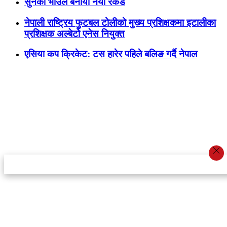
सुनको भाउले बनायो नयाँ रेकर्ड
नेपाली राष्ट्रिय फुटबल टोलीको मुख्य प्रशिक्षकमा इटालीका
प्रशिक्षक अल्बेर्टो एनेस नियुक्त
एसिया कप क्रिकेट: टस हारेर पहिले बलिङ गर्दै नेपाल
स्टार इन्नोभेसन एण्ड रिसर्च सेन्टर प्रा.लि.द्वारा सञ्चालित
इमेल:
info@khabarbajar.com
फोन:
९८५८०५०००७, ९८०३९५०००७