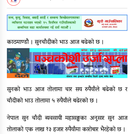
पक्राउ
घरमाथि पहिरो खस्दा ३ वर्षीय बालकको
मृत्यु, दुई घाइते
घरमाथिबाट पहिरो खसेपछि १३ घरधुरी
स्थानान्तरण
काठमाण्डौ । सुनचाँदीको भाउ आज बढेको छ ।
पाँच लाख घुससहित कर अधिकृत
रंगेहात पक्राऊ
सुनको भाउ आज तोलामा चार सय रुपैयाँले बढेको छ र
चाँदीको भाउ तोलामा ५ रुपैयाँले बढेरको छ ।
नेपाल सुन चाँदी व्यवसायी महासङ्घका अनुसार सुन आज
तोलाको एक लाख १३ हजार रुपैयाँमा कारोबार भैरहेको छ ।