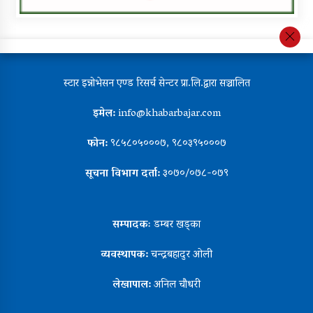
स्टार इन्नोभेसन एण्ड रिसर्च सेन्टर प्रा.लि.द्वारा सञ्चालित
इमेल:
info@khabarbajar.com
फोन:
९८५८०५०००७, ९८०३९५०००७
सूचना विभाग दर्ता:
३०७०/०७८-०७९
सम्पादकः
डम्बर खड्का
व्यवस्थापक:
चन्द्रबहादुर ओली
लेखापाल:
अनिल चौधरी