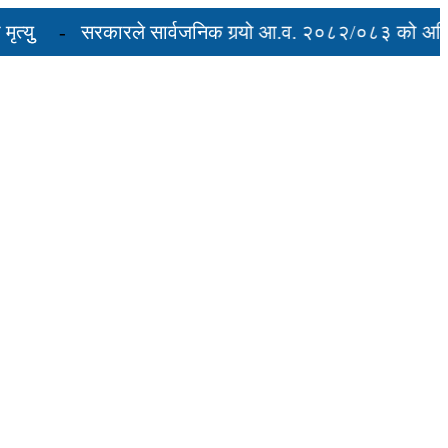
ु
सरकारले सार्वजनिक गर्‍यो आ.व. २०८२/०८३ को अन्तिम ती
रुद्ध