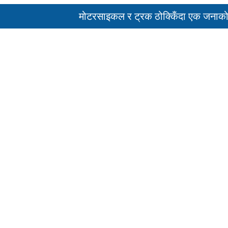
मोटरसाइकल र ट्रक ठोक्किँदा एक जनाको मृत्यु
पहिरो र बाढीका कारण देशका विभिन्न राजमार्ग अव