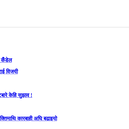
ी कँडेल
राई विजयी
ारे केहि सुझाव !
्यक्तिमाथि कारबाही अघि बढाइयो