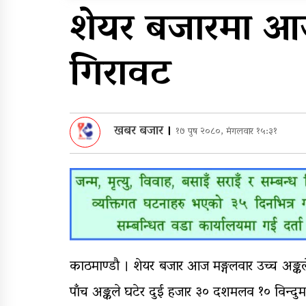
सुरुङमार्ग’ सञ्चालनमा,
शेयर बजारमा आज
शुल्कदर यस्तो छ…
घरमाथि पहिरो खस्दा ३ वर्षी
गिरावट
बालकको मृत्यु, दुई घाइते
खबर बजार
।
१७ पुष २०८०, मंगलवार १५:३१
काठमाण्डौ । शेयर बजार आज मङ्गलवार उच्च अङ्क
पाँच अङ्कले घटेर दुई हजार ३० दशमलव १० विन्दु