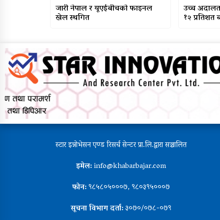
जारी नेपाल र यूएईबीचको फाइनल
उच्च अदालत सु
खेल स्थगित
१२ प्रतिशत बढ
स्टार इन्नोभेसन एण्ड रिसर्च सेन्टर प्रा.लि.द्वारा सञ्चालित
इमेल:
info@khabarbajar.com
फोन:
९८५८०५०००७, ९८०३९५०००७
सूचना विभाग दर्ता:
३०७०/०७८-०७९