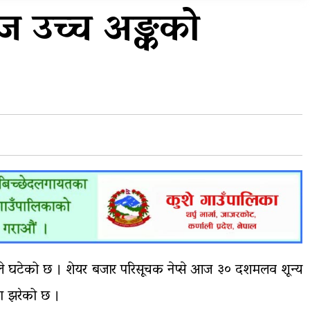
प्रदेशको भागबण्डा यस्तो छ…
 उच्च अङ्कको
य
घरमाथिबाट पहिरो खसेपछि १३
घरधुरी स्थानान्तरण
ले घटेको छ । शेयर बजार परिसूचक नेप्से आज ३० दशमलव शून्य
मा झरेको छ ।