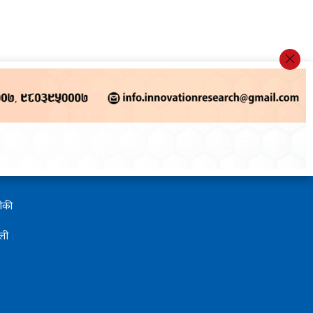
थोकी
ली