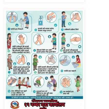
सिँचाइ डिभिजन सर्लाहीका
प्रमुख र अधिकृत पक्राउ
पाँच लाख घुससहित कर
अधिकृत रंगेहात पक्राऊ