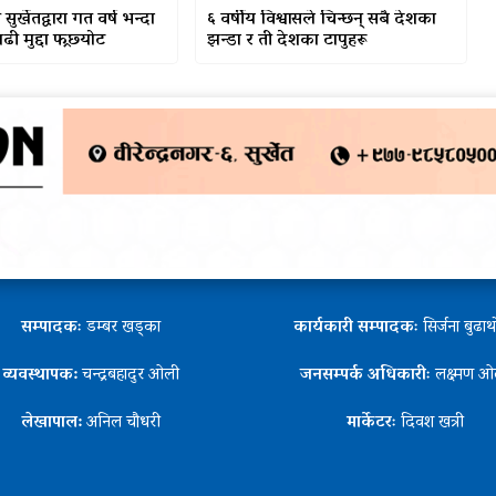
र्खेतद्वारा गत वर्ष भन्दा
६ वर्षीय विश्वासले चिन्छन् सबै देशका
ी मुद्दा फछ्र्योट
झन्डा र ती देशका टापुहरू
सम्पादकः
डम्बर खड्का
कार्यकारी सम्पादकः
सिर्जना बुढा
व्यवस्थापक:
चन्द्रबहादुर ओली
जनसम्पर्क अधिकारीः
लक्ष्मण ओ
लेखापाल:
अनिल चौधरी
मार्केटरः
दिवश खत्री