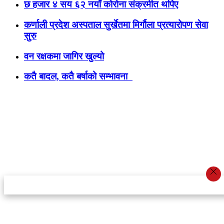
छ हजार ४ सय ६२ नयाँ कोरोना संक्रमीत थपिए
कर्णाली प्रदेश अस्पताल सुर्खेतमा मिर्गौला प्रत्यारोपण सेवा
सुरु
वन रक्षकमा जागिर खुल्यो
कतै बादल, कतै बर्षाको सम्भावना
स्टार इन्नोभेसन एण्ड रिसर्च सेन्टर प्रा.लि.द्वारा सञ्चालित
इमेल:
info@khabarbajar.com