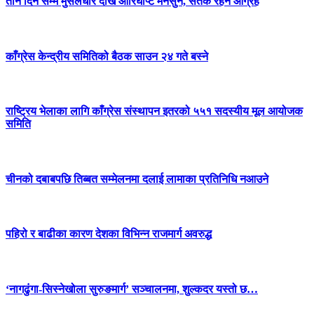
तीन दिन सम्म मुसलधारे देखि आरिघोप्टे मनसुन, सतर्क रहन आग्रह
काँग्रेस केन्द्रीय समितिको बैठक साउन २४ गते बस्ने
राष्ट्रिय भेलाका लागि काँग्रेस संस्थापन इतरको ५५१ सदस्यीय मूल आयोजक
समिति
चीनको दबाबपछि तिब्बत सम्मेलनमा दलाई लामाका प्रतिनिधि नआउने
पहिरो र बाढीका कारण देशका विभिन्न राजमार्ग अवरुद्ध
‘नागढुंगा-सिस्नेखोला सुरुङमार्ग’ सञ्चालनमा, शुल्कदर यस्तो छ…