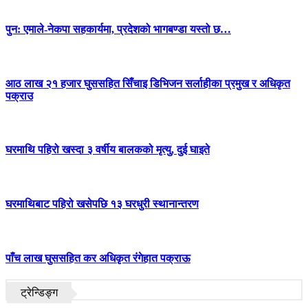
पुन: एमाले-नेकपा सहकार्यमा, प्रदेशको भागबण्डा यस्तो छ…
आठ लाख २१ हजार घुससहित सिँचाइ डिभिजन सर्लाहीका प्रमुख र अधिकृत
पक्राउ
घरमाथि पहिरो खस्दा ३ वर्षीय बालकको मृत्यु, दुई घाइते
घरमाथिबाट पहिरो खसेपछि १३ घरधुरी स्थानान्तरण
पाँच लाख घुससहित कर अधिकृत रंगेहात पक्राऊ
ट्रेन्डिङ्ग