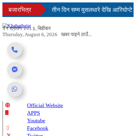
Skip
दिनमै सहज हुन्छ’
बजारभित्र
तीन दिन सम्म मुसलधारे देखि आरिघोप्टे म
to
content
्डा यस्तो छ...
२१ श्रावण २०८३, बिहीबार
Thursday, August 6, 2026
खबर पाइने ठाउँ...
Official Website
Online News Portal
APPS
Youtube
Facebook
Twitter