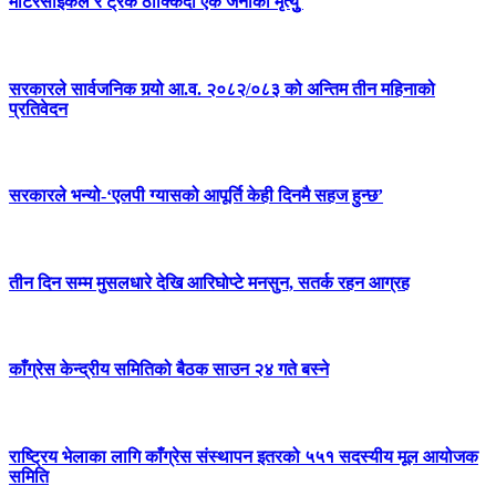
मोटरसाइकल र ट्रक ठोक्किँदा एक जनाको मृत्युु
सरकारले सार्वजनिक गर्‍यो आ.व. २०८२/०८३ को अन्तिम तीन महिनाको
प्रतिवेदन
सरकारले भन्यो-‘एलपी ग्यासको आपूर्ति केही दिनमै सहज हुन्छ’
तीन दिन सम्म मुसलधारे देखि आरिघोप्टे मनसुन, सतर्क रहन आग्रह
काँग्रेस केन्द्रीय समितिको बैठक साउन २४ गते बस्ने
राष्ट्रिय भेलाका लागि काँग्रेस संस्थापन इतरको ५५१ सदस्यीय मूल आयोजक
समिति