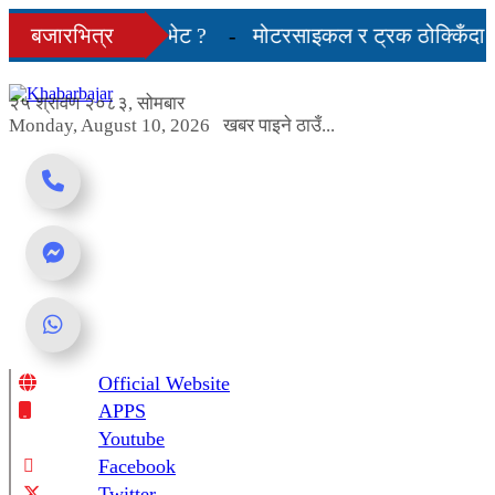
Skip
न भयो एक्ला-एक्लै भेट ?
बजारभित्र
मोटरसाइकल र ट्रक ठोक्किँदा एक 
to
content
माका प्रतिनिधि नआउने
२५ श्रावण २०८३, सोमबार
Monday, August 10, 2026
खबर पाइने ठाउँ...
Official Website
Online News Portal
APPS
Youtube
Facebook
Twitter