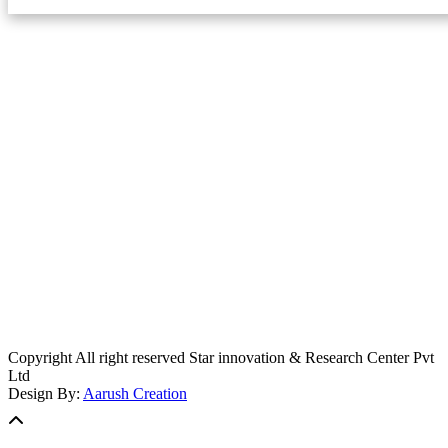
स्टार इन्नोभेसन एण्ड रिसर्च सेन्टर प्रा.लि.द्वारा सञ्चालित
इमेल:
info@khabarbajar.com
फोन:
९८५८०५०००७, ९८०३९५०००७
सूचना विभाग दर्ता:
३०७०/०७८-०७९
सम्पादकः
डम्बर खड्का
व्यवस्थापक:
चन्द्रबहादुर ओली
लेखापाल:
अनिल चौधरी
कार्यकारी सम्पादकः
सिर्जना बुढाथोकी
जनसम्पर्क अधिकारीः
लक्ष्मण ओली
मार्केटरः
दिवश खत्री
Copyright All right reserved Star innovation & Research Center Pvt
Ltd
Design By:
Aarush Creation