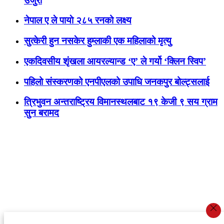
उजुरी
नेपाल ए ले पायाे २८५ रनको लक्ष्य
सुत्केरी हुन नसकेर हुम्लाकी एक महिलाको मृत्यु
एकदिवसीय शृंखला आयरल्यान्ड ‘ए’ ले गर्यो ‘क्लिन स्विप’
पहिलो संस्करणको एनपीएलको उपाधि जनकपुर बोल्ट्सलाई
त्रिभुवन अन्तराष्ट्रिय विमानस्थलबाट १९ केजी ९ सय ग्राम
सुन बरामद