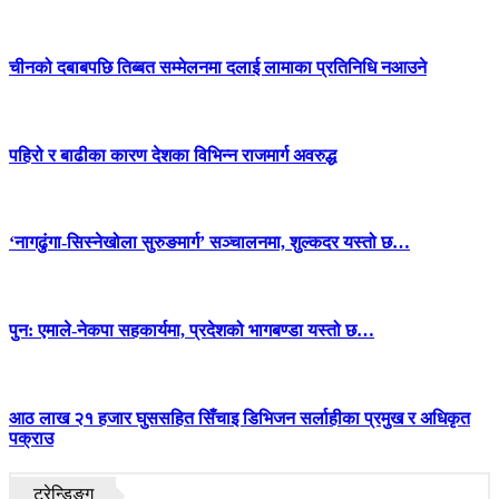
चीनको दबाबपछि तिब्बत सम्मेलनमा दलाई लामाका प्रतिनिधि नआउने
पहिरो र बाढीका कारण देशका विभिन्न राजमार्ग अवरुद्ध
‘नागढुंगा-सिस्नेखोला सुरुङमार्ग’ सञ्चालनमा, शुल्कदर यस्तो छ…
पुन: एमाले-नेकपा सहकार्यमा, प्रदेशको भागबण्डा यस्तो छ…
आठ लाख २१ हजार घुससहित सिँचाइ डिभिजन सर्लाहीका प्रमुख र अधिकृत
पक्राउ
ट्रेन्डिङ्ग