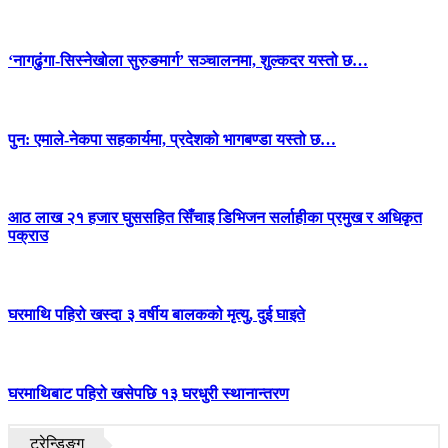
‘नागढुंगा-सिस्नेखोला सुरुङमार्ग’ सञ्चालनमा, शुल्कदर यस्तो छ…
पुन: एमाले-नेकपा सहकार्यमा, प्रदेशको भागबण्डा यस्तो छ…
आठ लाख २१ हजार घुससहित सिँचाइ डिभिजन सर्लाहीका प्रमुख र अधिकृत
पक्राउ
घरमाथि पहिरो खस्दा ३ वर्षीय बालकको मृत्यु, दुई घाइते
घरमाथिबाट पहिरो खसेपछि १३ घरधुरी स्थानान्तरण
ट्रेन्डिङ्ग