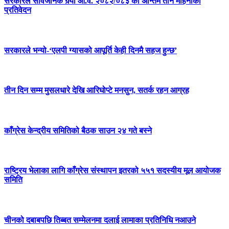
सरकारले सार्वजनिक गर्‍यो आ.व. २०८२/०८३ को अन्तिम तीन महिनाको
प्रतिवेदन
सरकारले भन्यो-‘एलपी ग्यासको आपूर्ति केही दिनमै सहज हुन्छ’
तीन दिन सम्म मुसलधारे देखि आरिघोप्टे मनसुन, सतर्क रहन आग्रह
काँग्रेस केन्द्रीय समितिको बैठक साउन २४ गते बस्ने
राष्ट्रिय भेलाका लागि काँग्रेस संस्थापन इतरको ५५१ सदस्यीय मूल आयोजक
समिति
चीनको दबाबपछि तिब्बत सम्मेलनमा दलाई लामाका प्रतिनिधि नआउने