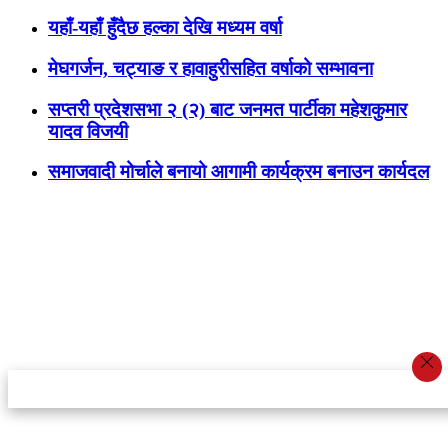
यहाँ-यहाँ हुँदैछ हल्का देखि मध्यम वर्षा
मेघगर्जन, चट्याङ र हावाहुरीसहित वर्षाको सम्भावना
सप्तरी प्रदेशसभा २ (२) बाट जनमत पार्टीका महेशकुमार
यादव विजयी
समाजवादी मोर्चाले बनायो आगामी कार्यक्रम बनाउन कार्यदल
स्टार इन्नोभेसन एण्ड रिसर्च सेन्टर प्रा.लि.द्वारा सञ्चालित