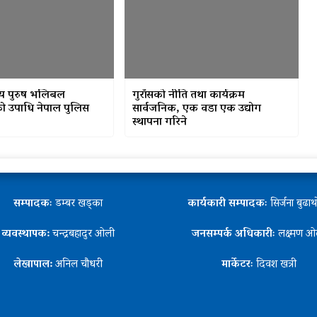
रिय पुरुष भलिबल
गुराँसको नीति तथा कार्यक्रम
को उपाधि नेपाल पुलिस
सार्वजनिक, एक वडा एक उद्योग
स्थापना गरिने
सम्पादकः
डम्बर खड्का
कार्यकारी सम्पादकः
सिर्जना बुढा
व्यवस्थापक:
चन्द्रबहादुर ओली
जनसम्पर्क अधिकारीः
लक्ष्मण ओ
लेखापाल:
अनिल चौधरी
मार्केटरः
दिवश खत्री