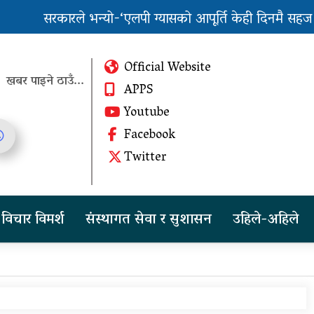
सरकारले भन्यो-‘एलपी ग्यासको आपूर्ति केही दिनमै सहज हुन्छ’
पुन: एमाले-नेकपा सहकार्यमा, प्रदेशको भागबण्डा यस्तो छ...
Official Website
खबर पाइने ठाउँ...
APPS
Youtube
Facebook
तीन दिन सम्म मुसलधारे देखि
Twitter
आरिघोप्टे मनसुन, सतर्क रहन
आग्रह
चीनको दबाबपछि तिब्बत
विचार विमर्श
संस्थागत सेवा र सुशासन
उहिले-अहिले
सम्मेलनमा दलाई लामाका
प्रतिनिधि नआउने
पुन: एमाले-नेकपा सहकार्यमा,