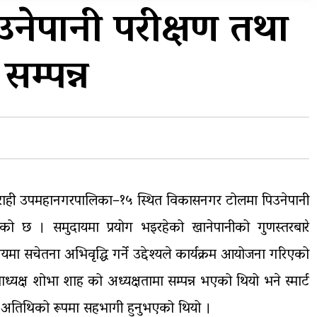
प्रदेशको भागबण्डा यस्तो छ…
नेपानी परीक्षण तथा
य
घरमाथिबाट पहिरो खसेपछि १३
सम्पन्न
घरधुरी स्थानान्तरण
ही उपमहानगरपालिका–१५ स्थित विकासनगर टोलमा पिउनेपानी
एको छ । समुदायमा प्रयोग भइरहेको खानेपानीको गुणस्तरबारे
ा सचेतना अभिवृद्धि गर्ने उद्देश्यले कार्यक्रम आयोजना गरिएको
्यक्ष शोभा शाह को अध्यक्षतामा सम्पन्न भएको थियो भने स्मार्ट
ख अतिथिको रूपमा सहभागी हुनुभएको थियो ।