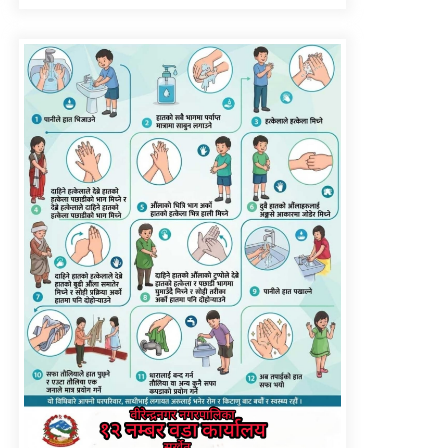
सिँचाइ डिभिजन सर्लाहीका
प्रमुख र अधिकृत पक्राउ
पाँच लाख घुससहित कर
अधिकृत रंगेहात पक्राऊ