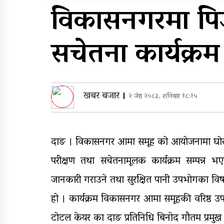
सुरुङमार्ग’ सञ्चालनमा,
विकासनगरमा पिउ
शुल्कदर यस्तो छ…
घरमाथि पहिरो खस्दा ३ वर्षी
सचेतना कार्यक्रम 
बालकको मृत्यु, दुई घाइते
खबर बजार
।
२ जेष्ठ २०८३, शनिबार १८:१५
दाङ । विकासनगर आमा समूह को आयोजनामा घोरा
परीक्षण तथा सचेतनामूलक कार्यक्रम सम्पन्न भ
जानकारी गराउने तथा सुरक्षित पानी उपभोगका विषयम
हो । कार्यक्रम विकासनगर आमा समूहकी वरिष्ठ उपाध
टोटल केयर का दाङ प्रतिनिधि बिनोद गौतम प्रमु