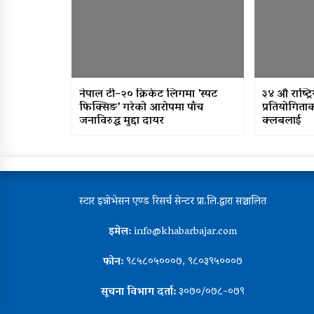
नेपाल टी–२० क्रिकेट लिगमा ’स्पट
३४ औँ राष्ट्
फिक्सिङ’ गरेको आरोपमा पाँच
प्रतियोगिता
जनाविरुद्ध मुद्दा दायर
क्लबलाई
स्टार इन्नोभेसन एण्ड रिसर्च सेन्टर प्रा.लि.द्वारा सञ्चालित
इमेल:
info@khabarbajar.com
फोन:
९८५८०५०००७, ९८०३९५०००७
सूचना विभाग दर्ता:
३०७०/०७८-०७९