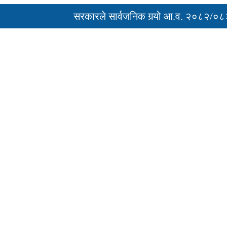
सरकारले सार्वजनिक गर्‍यो आ.व. २०८२/०८३ को अ
‘नागढुंगा-सिस्नेखोला सुरुङमार्ग’ सञ्चालनमा, शुल