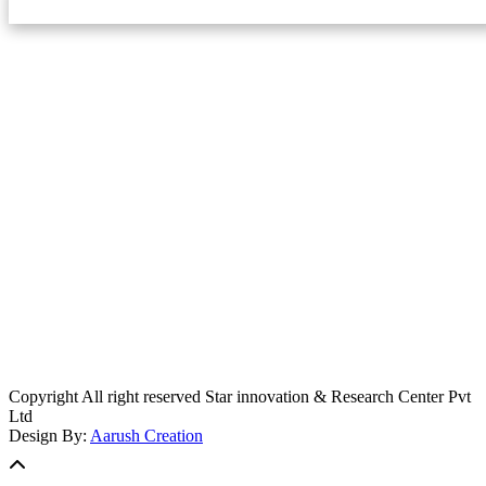
स्टार इन्नोभेसन एण्ड रिसर्च सेन्टर प्रा.लि.द्वारा सञ्चालित
इमेल:
info@khabarbajar.com
फोन:
९८५८०५०००७, ९८०३९५०००७
सूचना विभाग दर्ता:
३०७०/०७८-०७९
सम्पादकः
डम्बर खड्का
व्यवस्थापक:
चन्द्रबहादुर ओली
लेखापाल:
अनिल चौधरी
कार्यकारी सम्पादकः
सिर्जना बुढाथोकी
जनसम्पर्क अधिकारीः
लक्ष्मण ओली
मार्केटरः
दिवश खत्री
Copyright All right reserved Star innovation & Research Center Pvt
Ltd
Design By:
Aarush Creation