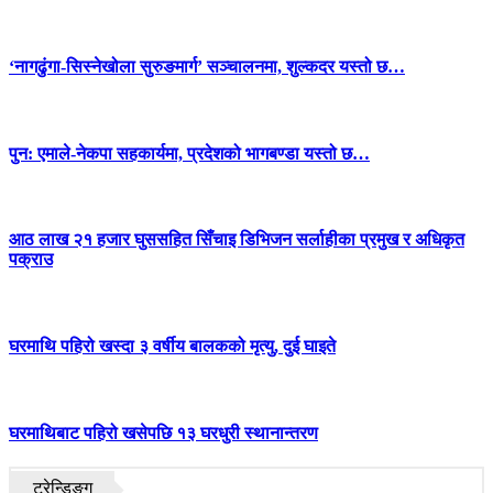
‘नागढुंगा-सिस्नेखोला सुरुङमार्ग’ सञ्चालनमा, शुल्कदर यस्तो छ…
पुन: एमाले-नेकपा सहकार्यमा, प्रदेशको भागबण्डा यस्तो छ…
आठ लाख २१ हजार घुससहित सिँचाइ डिभिजन सर्लाहीका प्रमुख र अधिकृत
पक्राउ
घरमाथि पहिरो खस्दा ३ वर्षीय बालकको मृत्यु, दुई घाइते
घरमाथिबाट पहिरो खसेपछि १३ घरधुरी स्थानान्तरण
ट्रेन्डिङ्ग