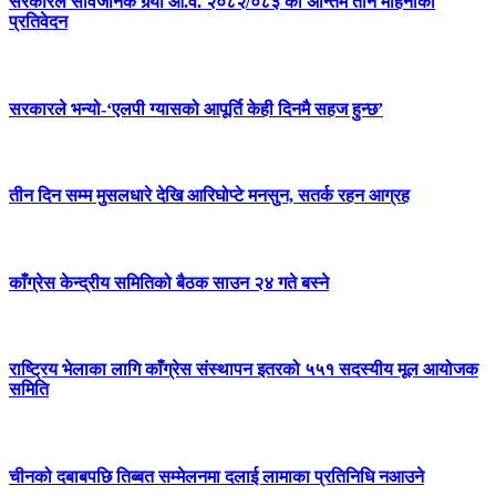
सरकारले सार्वजनिक गर्‍यो आ.व. २०८२/०८३ को अन्तिम तीन महिनाको
प्रतिवेदन
सरकारले भन्यो-‘एलपी ग्यासको आपूर्ति केही दिनमै सहज हुन्छ’
तीन दिन सम्म मुसलधारे देखि आरिघोप्टे मनसुन, सतर्क रहन आग्रह
काँग्रेस केन्द्रीय समितिको बैठक साउन २४ गते बस्ने
राष्ट्रिय भेलाका लागि काँग्रेस संस्थापन इतरको ५५१ सदस्यीय मूल आयोजक
समिति
चीनको दबाबपछि तिब्बत सम्मेलनमा दलाई लामाका प्रतिनिधि नआउने