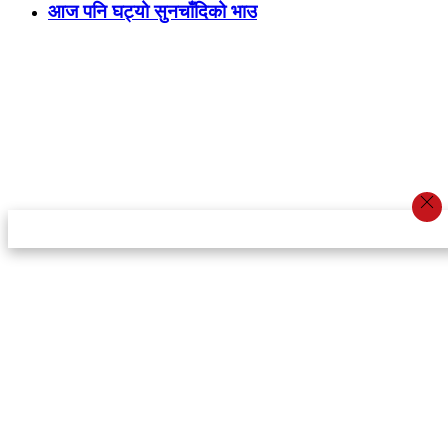
आज पनि घट्यो सुनचाँदिको भाउ
स्टार इन्नोभेसन एण्ड रिसर्च सेन्टर प्रा.लि.द्वारा सञ्चालित
इमेल:
info@khabarbajar.com
फोन:
९८५८०५०००७, ९८०३९५०००७
सूचना विभाग दर्ता:
३०७०/०७८-०७९
सम्पादकः
डम्बर खड्का
व्यवस्थापक:
चन्द्रबहादुर ओली