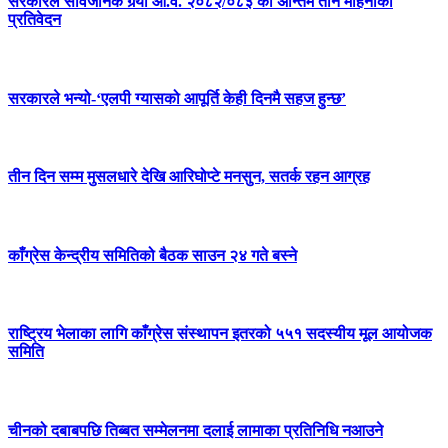
सरकारले सार्वजनिक गर्‍यो आ.व. २०८२/०८३ को अन्तिम तीन महिनाको
प्रतिवेदन
सरकारले भन्यो-‘एलपी ग्यासको आपूर्ति केही दिनमै सहज हुन्छ’
तीन दिन सम्म मुसलधारे देखि आरिघोप्टे मनसुन, सतर्क रहन आग्रह
काँग्रेस केन्द्रीय समितिको बैठक साउन २४ गते बस्ने
राष्ट्रिय भेलाका लागि काँग्रेस संस्थापन इतरको ५५१ सदस्यीय मूल आयोजक
समिति
चीनको दबाबपछि तिब्बत सम्मेलनमा दलाई लामाका प्रतिनिधि नआउने