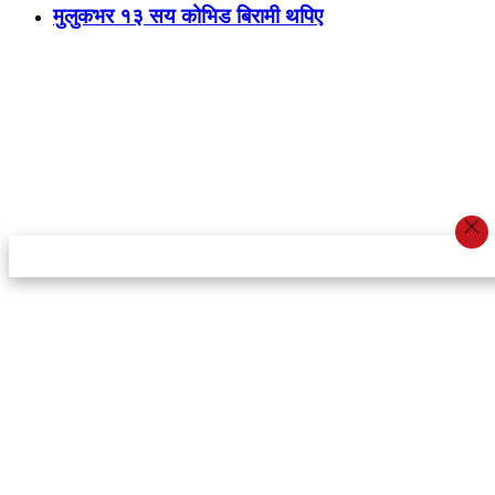
मुलुकभर १३ सय कोभिड बिरामी थपिए
स्टार इन्नोभेसन एण्ड रिसर्च सेन्टर प्रा.लि.द्वारा सञ्चालित
इमेल:
info@khabarbajar.com
फोन:
९८५८०५०००७, ९८०३९५०००७
सूचना विभाग दर्ता:
३०७०/०७८-०७९
सम्पादकः
डम्बर खड्का
व्यवस्थापक:
चन्द्रबहादुर ओली