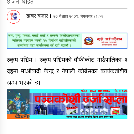
पक्राउ
४ जना घाइते
घरमाथि पहिरो खस्दा ३ वर्षीय बालकको
खबर बजार
।
२७ बैशाख २०७९, मंगलवार १३:०४
मृत्यु, दुई घाइते
घरमाथिबाट पहिरो खसेपछि १३ घरधुरी
स्थानान्तरण
पाँच लाख घुससहित कर अधिकृत
रुकुम पश्चिम । रुकुम पश्चिमको बाँफीकोट गाउँपालिका–३
रंगेहात पक्राऊ
दहमा माओवादी केन्द्र र नेपाली कांग्रेसका कार्यकर्ताबीच
झडप भएको छ।