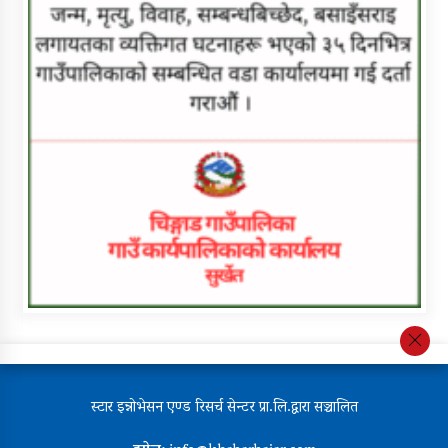
स्टार इन्नोभेसन एण्ड रिसर्च सेन्टर प्रा.लि.द्वारा सञ्चालित