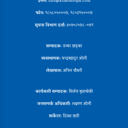
इमेल:
info@khabarbajar.com
फोन:
९८५८०५०००७, ९८०३९५०००७
सूचना विभाग दर्ता:
३०७०/०७८-०७९
सम्पादकः
डम्बर खड्का
व्यवस्थापक:
चन्द्रबहादुर ओली
लेखापाल:
अनिल चौधरी
कार्यकारी सम्पादकः
सिर्जना बुढाथोकी
जनसम्पर्क अधिकारीः
लक्ष्मण ओली
मार्केटरः
दिवश खत्री