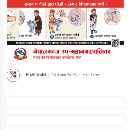
खबर बजार
।
२७ बैशाख २०७९, मंगलवार १३:०४