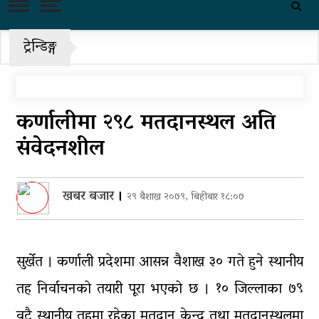
पहिरो र बाढीका कारण देशका विभिन्न
राजमार्ग अवरुद्ध
ट्रेन्डिङ्ग
‘नागढुंगा-सिस्नेखोला सुरुङमार्ग’
सञ्चालनमा, शुल्कदर यस्तो छ…
पुन: एमाले-नेकपा सहकार्यमा, प्रदेशको
कर्णालीमा २९८ मतदानस्थल अति
भागबण्डा यस्तो छ…
संवेदनशील
आठ लाख २१ हजार घुससहित सिँचाइ
डिभिजन सर्लाहीका प्रमुख र अधिकृत
पक्राउ
खबर बजार
।
२९ बैशाख २०७९, बिहीबार १८:०७
घरमाथि पहिरो खस्दा ३ वर्षीय बालकको
मृत्यु, दुई घाइते
सुर्खेत । कर्णाली प्रदेशमा आसन्न वैशाख ३० गते हुने स्थानीय
घरमाथिबाट पहिरो खसेपछि १३ घरधुरी
तह निर्वाचनको तयारी पूरा भएको छ । १० जिल्लाका ७९
स्थानान्तरण
वटै स्थानीय तहमा रहेका मतदान केन्द्र तथा मतदानस्थलमा