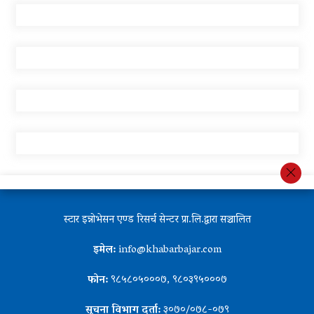
स्टार इन्नोभेसन एण्ड रिसर्च सेन्टर प्रा.लि.द्वारा सञ्चालित
इमेल:
info@khabarbajar.com
फोन:
९८५८०५०००७, ९८०३९५०००७
सूचना विभाग दर्ता:
३०७०/०७८-०७९