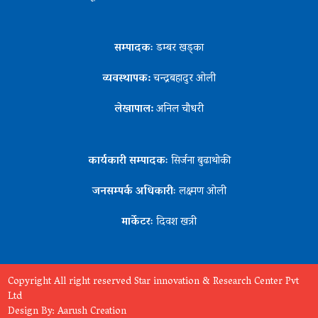
सम्पादकः
डम्बर खड्का
व्यवस्थापक:
चन्द्रबहादुर ओली
लेखापाल:
अनिल चौधरी
कार्यकारी सम्पादकः
सिर्जना बुढाथोकी
जनसम्पर्क अधिकारीः
लक्ष्मण ओली
मार्केटरः
दिवश खत्री
Copyright All right reserved Star innovation & Research Center Pvt
Ltd
Design By:
Aarush Creation