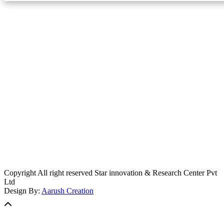
स्टार इन्नोभेसन एण्ड रिसर्च सेन्टर प्रा.लि.द्वारा सञ्चालित
इमेल:
info@khabarbajar.com
फोन:
९८५८०५०००७, ९८०३९५०००७
सूचना विभाग दर्ता:
३०७०/०७८-०७९
सम्पादकः
डम्बर खड्का
व्यवस्थापक:
चन्द्रबहादुर ओली
लेखापाल:
अनिल चौधरी
कार्यकारी सम्पादकः
सिर्जना बुढाथोकी
जनसम्पर्क अधिकारीः
लक्ष्मण ओली
मार्केटरः
दिवश खत्री
Copyright All right reserved Star innovation & Research Center Pvt
Ltd
Design By:
Aarush Creation