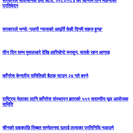
सरकारले सार्वजनिक गर्‍यो आ.व. २०८२/०८३ को अन्तिम तीन महिनाको
प्रतिवेदन
सरकारले भन्यो-‘एलपी ग्यासको आपूर्ति केही दिनमै सहज हुन्छ’
तीन दिन सम्म मुसलधारे देखि आरिघोप्टे मनसुन, सतर्क रहन आग्रह
काँग्रेस केन्द्रीय समितिको बैठक साउन २४ गते बस्ने
राष्ट्रिय भेलाका लागि काँग्रेस संस्थापन इतरको ५५१ सदस्यीय मूल आयोजक
समिति
चीनको दबाबपछि तिब्बत सम्मेलनमा दलाई लामाका प्रतिनिधि नआउने