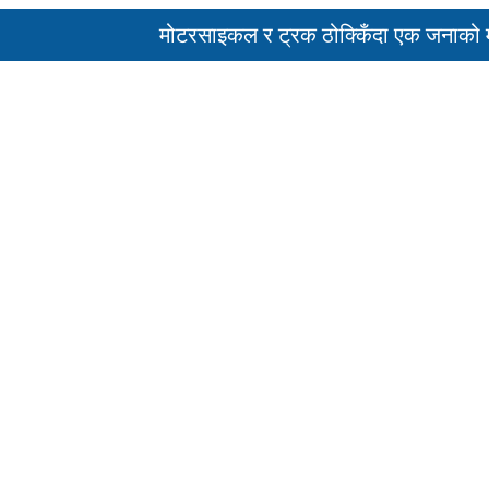
मोटरसाइकल र ट्रक ठोक्किँदा एक जनाको मृत्युु
पहिरो र बाढीका कारण देशका विभिन्न राजमार्ग अवर