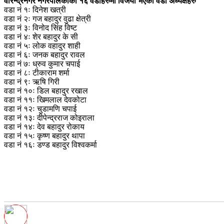
वीरेन्द्रनगर नगरपलिकाका १६ वडाहरुमा विजयी भएका वडा अध्यक्षहरु
वडा नं १ः दिनेश खत्री
वडा नं २ः गज बहादुर वुढा क्षेत्री
वडा नं ३ः विनोद सिंह विष्ट
वडा नं ४ः शेर बहादुर के सी
वडा नं ५ः लोक वहादुर शाही
वडा नं ६ः जनक बहादुर रावल
वडा नं ७ः ध्रुव कुमार चपाई
वडा नं ८ः टीकाराम शर्मा
वडा नं ९ः ऋषि गिरी
वडा नं १०ः डिल बहादुर रखाल
वडा नं ११ः खिमलाल देवकोटा
वडा नं १२ः चुडामणि चपाई
वडा नं १३ः दीपेन्द्रराज कोइराला
वडा नं १४ः देव बहादुर रोकाय
वडा नं १५ः कृष्ण बहादुर थापा
वडा नं १६ः डण्ड बहादुर विश्वकर्मा