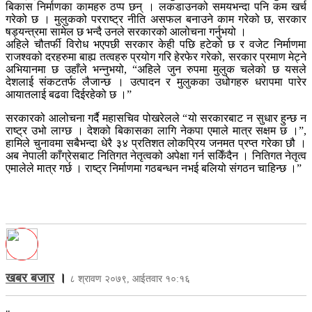
बिकास निर्माणका कामहरु ठप्प छन् । लकडाउनको समयभन्दा पनि कम खर्च
गरेको छ । मुलुकको परराष्ट्र नीति असफल बनाउने काम गरेको छ, सरकार
षड्यन्त्रमा सामेल छ भन्दै उनले सरकारको आलोचना गर्नुभयो ।
अहिले चौतर्फी विरोध भएपछी सरकार केही पछि हटेको छ र वजेट निर्माणमा
राजश्वको दरहरुमा बाह्य तत्वहरु प्रयोग गरि हेरफेर गरेको, सरकार प्रमाण मेट्ने
अभियानमा छ उहाँले भन्नुभयो, “अहिले जुन रुपमा मुलुक चलेको छ यसले
देशलाई संकटतर्फ लैजान्छ । उत्पादन र मुलुकका उधोगहरु धरापमा पारेर
आयातलाई बढवा दिईरहेको छ ।”
सरकारको आलोचना गर्दै महासचिव पोखरेलले “यो सरकारबाट न सुधार हुन्छ न
राष्ट्र उभो लाग्छ । देशको बिकासका लागि नेकपा एमाले मात्र सक्षम छ ।”,
हामिले चुनावमा सबैभन्दा धेरै ३४ प्रतिशत लोकप्रिय जनमत प्रप्त गरेका छौ ।
अब नेपाली काँग्रेसबाट नितिगत नेतृत्वको अपेक्षा गर्न सकिँदैन । नितिगत नेतृत्व
एमालेले मात्र गर्छ । राष्ट्र निर्माणमा गठबन्धन नभई बलियो संगठन चाहिन्छ ।”
खबर बजार
।
८ श्रावण २०७९, आईतवार १०:१६