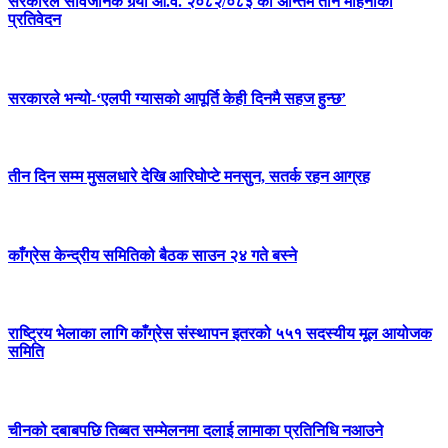
सरकारले सार्वजनिक गर्‍यो आ.व. २०८२/०८३ को अन्तिम तीन महिनाको
प्रतिवेदन
सरकारले भन्यो-‘एलपी ग्यासको आपूर्ति केही दिनमै सहज हुन्छ’
तीन दिन सम्म मुसलधारे देखि आरिघोप्टे मनसुन, सतर्क रहन आग्रह
काँग्रेस केन्द्रीय समितिको बैठक साउन २४ गते बस्ने
राष्ट्रिय भेलाका लागि काँग्रेस संस्थापन इतरको ५५१ सदस्यीय मूल आयोजक
समिति
चीनको दबाबपछि तिब्बत सम्मेलनमा दलाई लामाका प्रतिनिधि नआउने