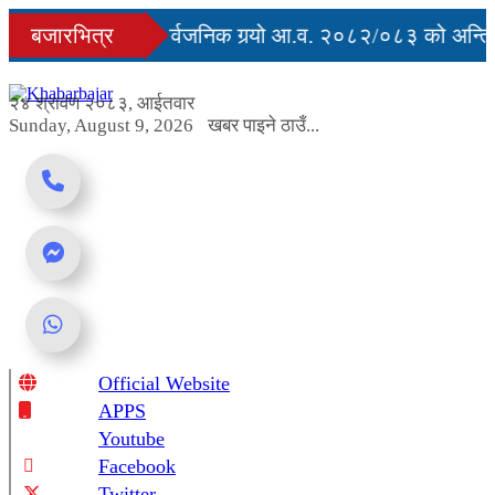
Skip
ुु
बजारभित्र
सरकारले सार्वजनिक गर्‍यो आ.व. २०८२/०८३ को अन्तिम 
to
content
अवरुद्ध
२४ श्रावण २०८३, आईतवार
Sunday, August 9, 2026
खबर पाइने ठाउँ...
Official Website
Online News Portal
APPS
Youtube
Facebook
Twitter