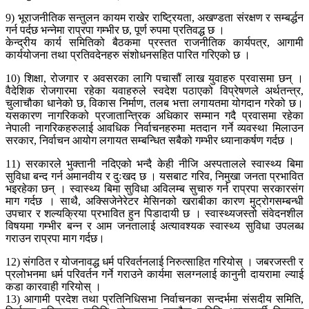
9) भूराजनीतिक सन्तुलन कायम राखेर राष्ट्रियता, अखण्डता संरक्षण र सम्बर्द्धन
गर्न पर्दछ भन्नेमा राप्रपा गम्भीर छ, पूर्ण रुपमा प्रतिवद्ध छ ।
केन्द्रीय कार्य समितिको बैठकमा प्रस्तत राजनीतिक कार्यपत्र, आगामी
कार्ययोजना तथा प्रतिवदेनहरु संशोधनसहित पारित गरिएको छ ।
10) शिक्षा, रोजगार र अवसरका लागि पचासौं लाख युवाहरु प्रवासमा छन् ।
वैदेशिक रोजगारमा रहेका यवाहरुले स्वदेश पठाएको विप्रेषणले अर्थतन्त्र,
चुलाचौका धानेको छ, विकास निर्माण, तलब भत्ता लगायतमा योगदान गरेको छ।
यसकारण नागरिकको प्रजातान्त्रिक अधिकार सम्मान गदै प्रवासमा रहेका
नेपाली नागरिकहरुलाई आवधिक निर्वाचनहरुमा मतदान गर्ने व्यवस्था मिलाउन
सरकार, निर्वाचन आयोग लगायत सम्बन्धित सबैको गम्भीर ध्यानाकर्षण गर्दछ ।
11) सरकारले भुक्तानी नदिएको भन्दै केही नीजि अस्पतालले स्वास्थ्य बिमा
सुविधा बन्द गर्न अमानवीय र दुःखद छ । यसबाट गरिव, निमुखा जनता प्रभावित
भइरहेका छन् । स्वास्थ्य बिमा सुविधा अविलम्ब सुचारु गर्न राप्रपा सरकारसंग
माग गर्दछ । साथै, अक्सिजेनेरेटर मेसिनको खराबीका कारण मुट्रोगसम्बन्धी
उपचार र शल्यक्रिया प्रभावित हुन पिडादायी छ । स्वास्थ्यजस्तो संवेदनशील
विषयमा गम्भीर बन्न र आम जनतालाई अत्यावश्यक स्वास्थ्य सुविधा उपलब्ध
गराउन राप्रपा माग गर्दछ।
12) संगठित र योजनावद्ध धर्म परिवर्तनलाई निरुत्साहित गरियोस् । जबरजस्ती र
प्रलोभनमा धर्म परिवर्तन गर्ने गराउने कार्यमा सलग्नलाई कानुनी दायरामा ल्याई
कडा कारवाही गरियोस् ।
13) आगामी प्रदेश तथा प्रतिनिधिसभा निर्वाचनका सन्दर्भमा संसदीय समिति,