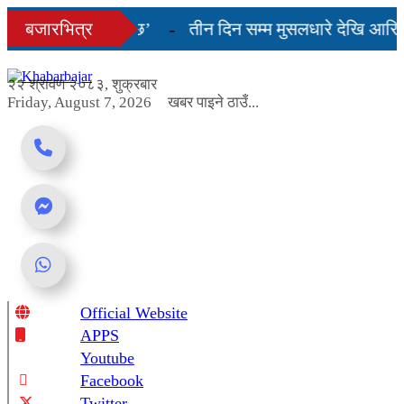
Skip
ेही दिनमै सहज हुन्छ’
बजारभित्र
तीन दिन सम्म मुसलधारे देखि आरिघोप्
to
content
ागबण्डा यस्तो छ...
२२ श्रावण २०८३, शुक्रबार
Friday, August 7, 2026
खबर पाइने ठाउँ...
Official Website
Online News Portal
APPS
Youtube
Facebook
Twitter