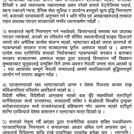
दैनिकी र अर्थ व्यवस्थामा नकारात्मक असर परेको हनाले पेट्रोलियम पदार्थ,
खाना पकाउने ग्यास, दैनिक सेवा सुविधा र उपभोग्य बस्तुको मूल्य वृद्धि नियन्त्रण
गर्न, बजारको प्रभावकारी अनुगमन गर्न र अति गरिव एवं असहायहरुलाई तत्काल
राहत उपलब्ध गराउन सरकारको गम्भीर ध्यानाकर्षण गर्दछौं ।
3) सरकारले महगी नियन्त्रण गर्न नसकेको, किसानलाई समयमा मल उपलब्ध
गराउन नसकेको, करको दर परिवर्तन गरी सीमित व्यवसायीलाई फाइदा दिलाउने
जस्तो घोर अनैतिक कार्यमा संलग्न भएको, भ्रष्टाचार बढेको जस्ता कारणले यो
गठबन्धनको सरकार राज्य सञ्चालनमा पूर्णतः असफल भएको छ । आसन्न
प्रदेश तथा प्रतिनिधि सभाको निर्वाचनबाट गठबन्धनको सरकार र बारम्बार
सरकार सञ्चालनमा असफल भएका ठूला दललाई विस्थापन गर्दै विद्यमान
दुष्चक्रबाट मुलुकलाई उन्मुक्ति दिने उत्तम अवसर नेपाली जनता साम् आएको छ
। यस अवसरमा सम्पूर्ण नेपाली जनतालाई आफ्नो मताधिकारको बुद्धिमत्तापूर्ण
उपयोग गर्न राप्रपा आह्वान गर्दछ ।
4) प्रजातन्त्रको रक्षा भ्रष्टाचारको अन्त्य र देशमा स्थिरता कायम राख्न
संविधानभित्र परिवर्तन अपरिहार्य भएको छ ।
विदेशी भमिमा, विदेशीको आग्रहमा भएको बाह बुँदे सहमतिको त्रुटीपूर्ण
मार्गचित्रका साथै राजसंस्था, ससदवादी शक्ति र माओवादी विपक्षीय द्वन्द्वका
सरोकारवालाहरु मध्ये राजसंस्थालाई बहिष्करण गरेर आरम्भ भएको वटीपूर्ण
शान्ति प्रकियाले देशमा कशासन र भ्रष्टाचार मात्र दिएको छ ।
5) सत्ताको नेतृत्व गर्दै आएका ठूला राजनीतिक दलहरु शक्ति पथकीकरण
प्रजातान्त्रिक नियन्त्रण र सन्तलनका आधार धमिल पार्न अग्रसर छन् ।
आफूलाई विधिभन्दा माथि राख्ने प्रवृत्तिका प्रवर्तक बनेका छन । राष्टपति।