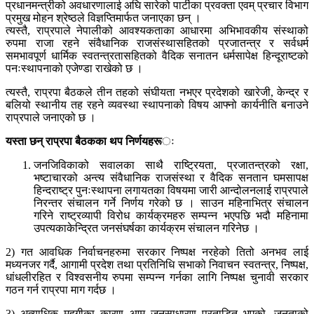
प्रधानमन्त्रीको अवधारणालाई अघि सारेको पार्टीका प्रवक्ता एवम् प्रचार विभाग
प्रमुख मोहन श्रेष्ठले विज्ञप्तिमार्फत जनाएका छन् ।
त्यस्तै, राप्रपाले नेपालीको आवश्यकताका आधारमा अभिभावकीय संस्थाको
रुपमा राजा रहने संवैधानिक राजसंस्थासहितको प्रजातन्त्र र सर्वधर्म
समभावपूर्ण धार्मिक स्वतन्त्रतासहितको वैदिक सनातन धर्मसापेक्ष हिन्दूराष्टको
पनःस्थापनाको एजेण्डा राखेको छ ।
त्यस्तै, राप्रपा बैठकले तीन तहको संघीयता नभएर प्रदेशको खारेजी, केन्द्र र
बलियो स्थानीय तह रहने व्यवस्था स्थापनाको विषय आफ्नो कार्यनीति बनाउने
राप्रपाले जनाएको छ ।
यस्ता छन् राप्रपा बैठकका थप निर्णयहरू
ः
जनजिविकाको सवालका साथै राष्ट्रियता, प्रजातन्त्रको रक्षा,
भष्टाचारको अन्त्य संवैधानिक राजसंस्था र वैदिक सनतान घमसापक्ष
हिन्दराष्ट्र पुनःस्थापना लगायतका विषयमा जारी आन्दोलनलाई राप्रपाले
निरन्तर संचालन गर्ने निर्णय गरेको छ । साउन महिनाभित्र संचालन
गरिने राष्ट्रव्यापी विरोध कार्यक्रमहरु सम्पन्न भएपछि भदौ महिनामा
उपत्यकाकेन्द्रित जनसंघर्षका कार्यक्रम संचालन गरिनेछ ।
2) गत आवधिक निर्वाचनहरुमा सरकार निष्पक्ष नरहेको तितो अनभव लाई
मध्यनजर गर्दै, आगामी प्रदेश तथा प्रतिनिधि सभाको निवाचन स्वतन्त्र, निष्पक्ष,
धांधलीरहित र विश्वसनीय रुपमा सम्पन्न गर्नका लागि निष्पक्ष चुनावी सरकार
गठन गर्न राप्रपा माग गर्दछ ।
3) अत्याधिक महगीका कारण आम जनसाधारण प्रताडित भएको, जनताको