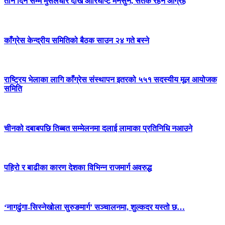
तीन दिन सम्म मुसलधारे देखि आरिघोप्टे मनसुन, सतर्क रहन आग्रह
काँग्रेस केन्द्रीय समितिको बैठक साउन २४ गते बस्ने
राष्ट्रिय भेलाका लागि काँग्रेस संस्थापन इतरको ५५१ सदस्यीय मूल आयोजक
समिति
चीनको दबाबपछि तिब्बत सम्मेलनमा दलाई लामाका प्रतिनिधि नआउने
पहिरो र बाढीका कारण देशका विभिन्न राजमार्ग अवरुद्ध
‘नागढुंगा-सिस्नेखोला सुरुङमार्ग’ सञ्चालनमा, शुल्कदर यस्तो छ…