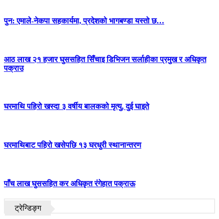
पुन: एमाले-नेकपा सहकार्यमा, प्रदेशको भागबण्डा यस्तो छ…
आठ लाख २१ हजार घुससहित सिँचाइ डिभिजन सर्लाहीका प्रमुख र अधिकृत
पक्राउ
घरमाथि पहिरो खस्दा ३ वर्षीय बालकको मृत्यु, दुई घाइते
घरमाथिबाट पहिरो खसेपछि १३ घरधुरी स्थानान्तरण
पाँच लाख घुससहित कर अधिकृत रंगेहात पक्राऊ
ट्रेन्डिङ्ग