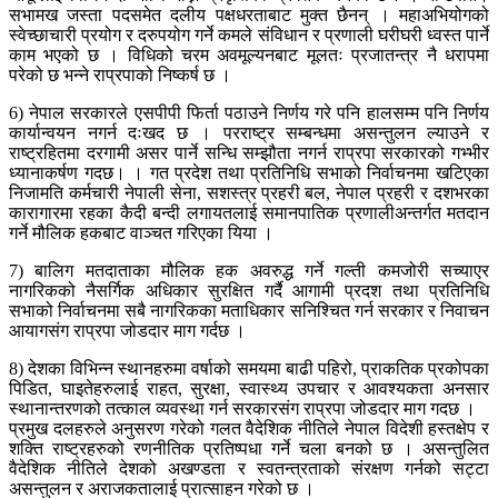
सभामख जस्ता पदसमेत दलीय पक्षधरताबाट मुक्त छैनन् । महाअभियोगको
स्वेच्छाचारी प्रयोग र दरुपयोग गर्ने कमले संविधान र प्रणाली घरीघरी ध्वस्त पार्ने
काम भएको छ । विधिको चरम अवमूल्यनबाट मूलतः प्रजातन्त्र नै धरापमा
परेको छ भन्ने राप्रपाको निष्कर्ष छ ।
6) नेपाल सरकारले एसपीपी फिर्ता पठाउने निर्णय गरे पनि हालसम्म पनि निर्णय
कार्यान्वयन नगर्न दःखद छ । परराष्ट्र सम्बन्धमा असन्तुलन ल्याउने र
राष्ट्रहितमा दरगामी असर पार्ने सन्धि सम्झौता नगर्न राप्रपा सरकारको गभ्भीर
ध्यानाकर्षण गदछ। । गत प्रदेश तथा प्रतिनिधि सभाको निर्वाचनमा खटिएका
निजामति कर्मचारी नेपाली सेना, सशस्त्र प्रहरी बल, नेपाल प्रहरी र दशभरका
कारागारमा रहका कैदी बन्दी लगायतलाई समानपातिक प्रणालीअन्तर्गत मतदान
गर्ने मौलिक हकबाट वाञ्चत गरिएका यिया ।
7) बालिग मतदाताका मौलिक हक अवरुद्ध गर्ने गल्ती कमजोरी सच्याएर
नागरिकको नैसर्गिक अधिकार सुरक्षित गर्दै आगामी प्रदश तथा प्रतिनिधि
सभाको निर्वाचनमा सबै नागरिकका मताधिकार सनिश्चित गर्न सरकार र निवाचन
आयागसंग राप्रपा जोडदार माग गर्दछ ।
8) देशका विभिन्न स्थानहरुमा वर्षाको समयमा बाढी पहिरो, प्राकतिक प्रकोपका
पिडित, घाइतेहरुलाई राहत, सुरक्षा, स्वास्थ्य उपचार र आवश्यकता अनसार
स्थानान्तरणको तत्काल व्यवस्था गर्न सरकारसंग राप्रपा जोडदार माग गदछ ।
प्रमुख दलहरुले अनुसरण गरेको गलत वैदेशिक नीतिले नेपाल विदेशी हस्तक्षेप र
शक्ति राष्ट्रहरुको रणनीतिक प्रतिष्पधा गर्ने चला बनको छ । असन्तुलित
वैदेशिक नीतिले देशको अखण्डता र स्वतन्त्रताको संरक्षण गर्नको सट्टा
असन्तुलन र अराजकतालाई प्रात्साहन गरेको छ ।