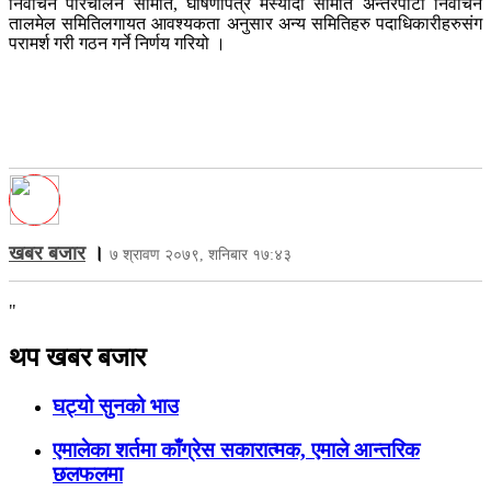
निर्वाचन परिचालन समिति, घोषणापत्र मस्यौदा समिति अन्तरपार्टी निवाचन
तालमेल समितिलगायत आवश्यकता अनुसार अन्य समितिहरु पदाधिकारीहरुसंग
परामर्श गरी गठन गर्ने निर्णय गरियो ।
खबर बजार
।
७ श्रावण २०७९, शनिबार १७:४३
"
थप खबर बजार
घट्यो सुनको भाउ
एमालेका शर्तमा काँग्रेस सकारात्मक, एमाले आन्तरिक
छलफलमा