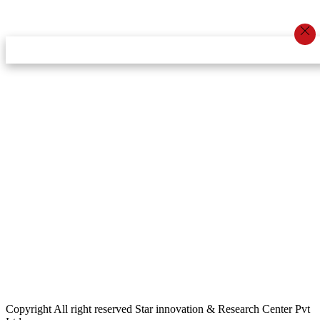
स्टार इन्नोभेसन एण्ड रिसर्च सेन्टर प्रा.लि.द्वारा सञ्चालित
इमेल:
info@khabarbajar.com
फोन:
९८५८०५०००७, ९८०३९५०००७
सूचना विभाग दर्ता:
३०७०/०७८-०७९
सम्पादकः
डम्बर खड्का
व्यवस्थापक:
चन्द्रबहादुर ओली
लेखापाल:
अनिल चौधरी
कार्यकारी सम्पादकः
सिर्जना बुढाथोकी
जनसम्पर्क अधिकारीः
लक्ष्मण ओली
मार्केटरः
दिवश खत्री
Copyright All right reserved Star innovation & Research Center Pvt