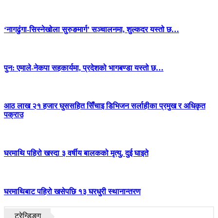
‘नागढुंगा-सिस्नेखोला सुरुङमार्ग’ सञ्चालनमा, शुल्कदर यस्तो छ…
पुन: एमाले-नेकपा सहकार्यमा, प्रदेशको भागबण्डा यस्तो छ…
आठ लाख २१ हजार घुससहित सिँचाइ डिभिजन सर्लाहीका प्रमुख र अधिकृत
पक्राउ
घरमाथि पहिरो खस्दा ३ वर्षीय बालकको मृत्यु, दुई घाइते
घरमाथिबाट पहिरो खसेपछि १३ घरधुरी स्थानान्तरण
ट्रेन्डिङ्ग