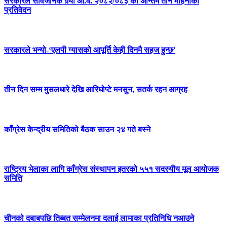
सरकारले सार्वजनिक गर्‍यो आ.व. २०८२/०८३ को अन्तिम तीन महिनाको
प्रतिवेदन
सरकारले भन्यो-‘एलपी ग्यासको आपूर्ति केही दिनमै सहज हुन्छ’
तीन दिन सम्म मुसलधारे देखि आरिघोप्टे मनसुन, सतर्क रहन आग्रह
काँग्रेस केन्द्रीय समितिको बैठक साउन २४ गते बस्ने
राष्ट्रिय भेलाका लागि काँग्रेस संस्थापन इतरको ५५१ सदस्यीय मूल आयोजक
समिति
चीनको दबाबपछि तिब्बत सम्मेलनमा दलाई लामाका प्रतिनिधि नआउने