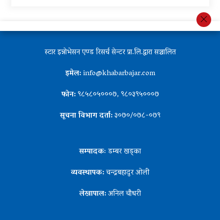
स्टार इन्नोभेसन एण्ड रिसर्च सेन्टर प्रा.लि.द्वारा सञ्चालित
इमेल:
info@khabarbajar.com
फोन:
९८५८०५०००७, ९८०३९५०००७
सूचना विभाग दर्ता:
३०७०/०७८-०७९
सम्पादकः
डम्बर खड्का
व्यवस्थापक:
चन्द्रबहादुर ओली
लेखापाल:
अनिल चौधरी