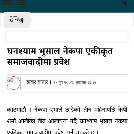
पहिरो र बाढीका कारण देशका विभिन्न
राजमार्ग अवरुद्ध
ट्रेन्डिङ्ग
‘नागढुंगा-सिस्नेखोला सुरुङमार्ग’
सञ्चालनमा, शुल्कदर यस्तो छ…
पुन: एमाले-नेकपा सहकार्यमा, प्रदेशको
घनश्याम भुसाल नेकपा एकीकृत
भागबण्डा यस्तो छ…
समाजवादीमा प्रवेश
आठ लाख २१ हजार घुससहित सिँचाइ
डिभिजन सर्लाहीका प्रमुख र अधिकृत
पक्राउ
खबर बजार
।
२९ पुष २०७९, शुक्रबार १६:१२
घरमाथि पहिरो खस्दा ३ वर्षीय बालकको
मृत्यु, दुई घाइते
काठमाडौं । नेकपा एमाले छाडेको तीन महिनापछि केपी
घरमाथिबाट पहिरो खसेपछि १३ घरधुरी
शर्मा ओलीको तीव्र आलोचना गर्दै घनश्याम भुसाल नेकपा
स्थानान्तरण
एकीकृत समाजवादीमा प्रवेश गर्नु भएको छ ।