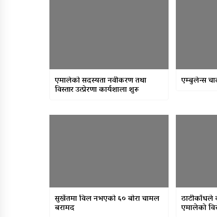
एमालेको सदस्यता नवीकरण तथा
एम्बुलेन्स 
विस्तार उत्प्रेरणा कार्यशाला शुरू
सुर्खेतमा विल नभएको ६० बोरा चामल
ठाटीकाँधले 
बरामद
एमालेको वि