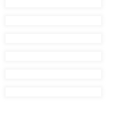
सिँचाइ डिभिजन सर्लाहीका
प्रमुख र अधिकृत पक्राउ
पाँच लाख घुससहित कर
अधिकृत रंगेहात पक्राऊ