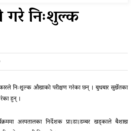
प्रदेशको भागबण्डा यस्तो छ…
 गरे निःशुल्क
य
घरमाथिबाट पहिरो खसेपछि १३
घरधुरी स्थानान्तरण
५
रकारले निःशुल्क आँखाको परीक्षण गरेका छन् । बुधबार सुर्खेतका
 गरेका हुन् ।
यक्रममा अस्पतालका निर्देशक प्रा।डा।डम्बर खड्काले बैशाख