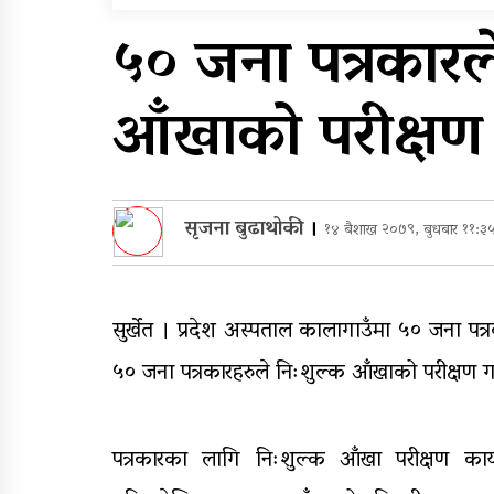
सुरुङमार्ग’ सञ्चालनमा,
५० जना पत्रकारले
शुल्कदर यस्तो छ…
घरमाथि पहिरो खस्दा ३ वर्षी
आँखाको परीक्षण
बालकको मृत्यु, दुई घाइते
सृजना बुढाथोकी
।
१४ बैशाख २०७९, बुधबार ११:३
सुर्खेत । प्रदेश अस्पताल कालागाउँमा ५० जना पत्
५० जना पत्रकारहरुले निःशुल्क आँखाको परीक्षण
पत्रकारका लागि निःशुल्क आँखा परीक्षण कार्