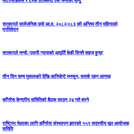
मोटरसाइकल र ट्रक ठोक्किँदा एक जनाको मृत्युु
सरकारले सार्वजनिक गर्‍यो आ.व. २०८२/०८३ को अन्तिम तीन महिनाको
प्रतिवेदन
सरकारले भन्यो-‘एलपी ग्यासको आपूर्ति केही दिनमै सहज हुन्छ’
तीन दिन सम्म मुसलधारे देखि आरिघोप्टे मनसुन, सतर्क रहन आग्रह
काँग्रेस केन्द्रीय समितिको बैठक साउन २४ गते बस्ने
राष्ट्रिय भेलाका लागि काँग्रेस संस्थापन इतरको ५५१ सदस्यीय मूल आयोजक
समिति