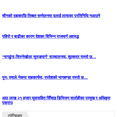
चीनको दबाबपछि तिब्बत सम्मेलनमा दलाई लामाका प्रतिनिधि नआउने
पहिरो र बाढीका कारण देशका विभिन्न राजमार्ग अवरुद्ध
‘नागढुंगा-सिस्नेखोला सुरुङमार्ग’ सञ्चालनमा, शुल्कदर यस्तो छ…
पुन: एमाले-नेकपा सहकार्यमा, प्रदेशको भागबण्डा यस्तो छ…
आठ लाख २१ हजार घुससहित सिँचाइ डिभिजन सर्लाहीका प्रमुख र अधिकृत
पक्राउ
ट्रेन्डिङ्ग