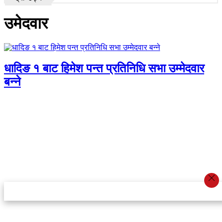
उमेदवार
धादिङ १ बाट हिमेश पन्त प्रतिनिधि सभा उम्मेदवार
बन्ने
स्टार इन्नोभेसन एण्ड रिसर्च सेन्टर प्रा.लि.द्वारा सञ्चालित