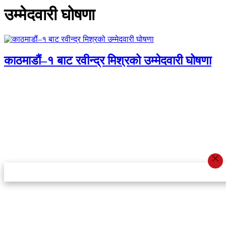
उम्मेदवारी घोषणा
काठमाडौं–१ बाट रवीन्द्र मिश्रको उम्मेदवारी घोषणा
स्टार इन्नोभेसन एण्ड रिसर्च सेन्टर प्रा.लि.द्वारा सञ्चालित
इमेल:
info@khabarbajar.com
फोन:
९८५८०५०००७, ९८०३९५०००७