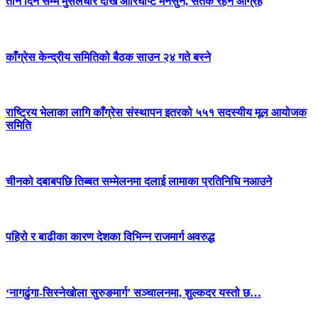
तीन दिन सम्म मुसलधारे देखि आरिघोप्टे मनसुन, सतर्क रहन आग्रह
काँग्रेस केन्द्रीय समितिको बैठक साउन २४ गते बस्ने
राष्ट्रिय भेलाका लागि काँग्रेस संस्थापन इतरको ५५१ सदस्यीय मूल आयोजक
समिति
चीनको दबाबपछि तिब्बत सम्मेलनमा दलाई लामाका प्रतिनिधि नआउने
पहिरो र बाढीका कारण देशका विभिन्न राजमार्ग अवरुद्ध
‘नागढुंगा-सिस्नेखोला सुरुङमार्ग’ सञ्चालनमा, शुल्कदर यस्तो छ…