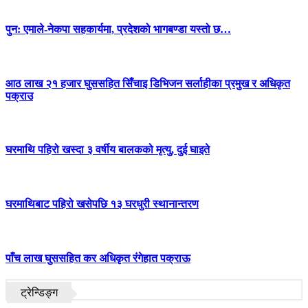
पुन: एमाले-नेकपा सहकार्यमा, प्रदेशको भागबण्डा यस्तो छ…
आठ लाख २१ हजार घुससहित सिँचाइ डिभिजन सर्लाहीका प्रमुख र अधिकृत
पक्राउ
घरमाथि पहिरो खस्दा ३ वर्षीय बालकको मृत्यु, दुई घाइते
घरमाथिबाट पहिरो खसेपछि १३ घरधुरी स्थानान्तरण
पाँच लाख घुससहित कर अधिकृत रंगेहात पक्राऊ
ट्रेन्डिङ्ग