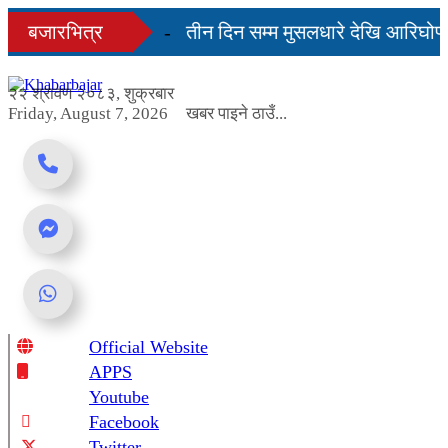
Skip
ही दिनमै सहज हुन्छ’
बजारभित्र
तीन दिन सम्म मुसलधारे देखि आरिघोप्ट
to
content
गबण्डा यस्तो छ...
२२ श्रावण २०८३, शुक्रबार
Friday, August 7, 2026
खबर पाइने ठाउँ...
Official Website
Online News Portal
APPS
Youtube
Facebook
Twitter